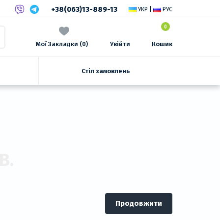
+38(063)13-889-13
УКР
|
РУС
0
Мої Закладки (0)
Увійти
Кошик
Стіл замовлень
В.
Продовжити