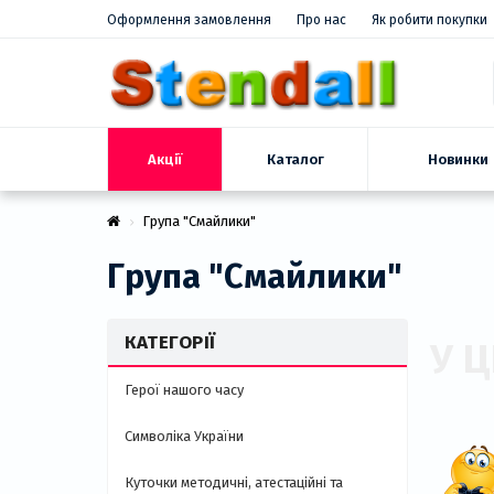
Оформлення замовлення
Про нас
Як робити покупки
Акції
Новинки
Каталог
Група "Смайлики"
Група "Смайлики"
КАТЕГОРІЇ
У Ц
Герої нашого часу
Символіка України
Куточки методичні, атестаційні та