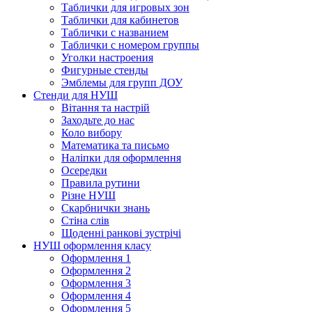
Таблички для игровых зон
Таблички для кабинетов
Таблички с названием
Таблички с номером группы
Уголки настроения
Фигурные стенды
Эмблемы для групп ДОУ
Стенди для НУШ
Вітання та настрій
Заходьте до нас
Коло вибору
Математика та письмо
Наліпки для оформлення
Осередки
Правила рутини
Різне НУШ
Скарбнички знань
Стіна слів
Щоденні ранкові зустрічі
НУШ оформлення класу
Оформлення 1
Оформлення 2
Оформлення 3
Оформлення 4
Оформлення 5