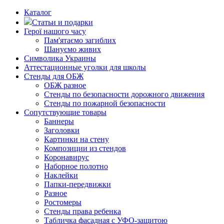
Каталог
Статьи и подарки
Герої нашого часу
Пам'ятаємо загиблих
Шануємо живих
Символика Украины
Аттестационные уголки для школы
Стенды для ОБЖ
ОБЖ разное
Стенды по безопасности дорожного движения
Стенды по пожарной безопасности
Сопутствующие товары
Баннеры
Заголовки
Картинки на стену
Композиции из стендов
Коронавирус
Наборное полотно
Наклейки
Папки-передвижки
Разное
Ростомеры
Стенды права ребенка
Табличка фасадная с УФО-защитою