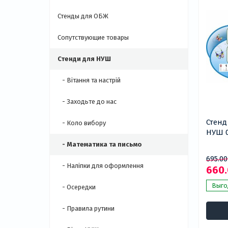
Стенды для ОБЖ
Сопутствующие товары
Стенди для НУШ
- Вітання та настрій
- Заходьте до нас
Стенд
- Коло вибору
НУШ 0
- Математика та письмо
695.00
- Наліпки для оформлення
660.
Выгод
- Осередки
- Правила рутини