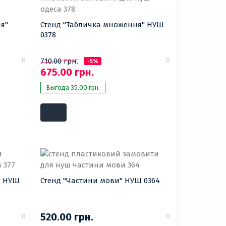
я"
Стенд "Табличка множення" НУШ
0378
0
0
710.00 грн.
-5%
675.00 грн.
Выгода 35.00 грн.
" НУШ
Стенд "Частини мови" НУШ 0364
520.00 грн.
0
0