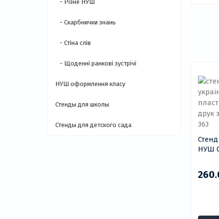
- Різне НУШ
- Скарбнички знань
- Стіна слів
- Щоденні ранкові зустрічі
НУШ оформлення класу
Стенды для школы
Стенды для детского сада
Стенд для Н
НУШ 0
260.