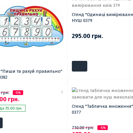
Стенд "Одиниці вимірюванн
НУШ 0379
295.00 грн.
 "Пиши та рахуй правильно"
382
0
 грн.
-5%
00 грн.
Стенд "Табличка множення
а 35.00 грн.
0377
710.00 грн.
-5%