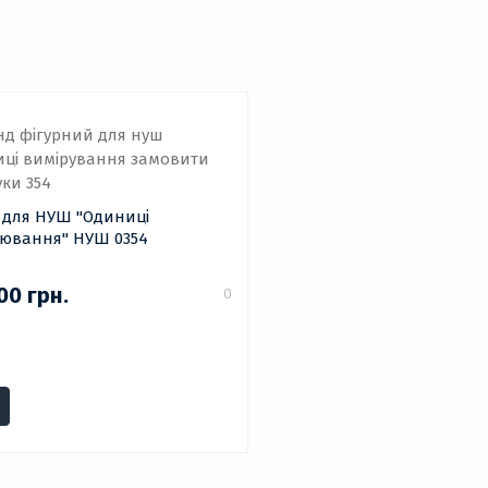
я НУШ "Одиниці
ювання" НУШ 0354
00 грн.
0