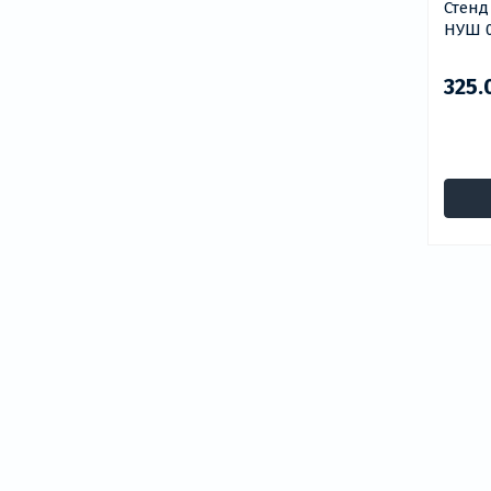
Стенд для Н
НУШ 0
325.