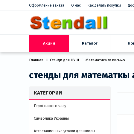
Оформление заказа
О нас
Как делать покупки
Дос
Акции
Но
Каталог
Главная
Стенди для НУШ
Математика та письмо
стенды для математкы
КАТЕГОРИИ
Герої нашого часу
Символика Украины
Аттестационные уголки для школы