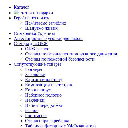
Каталог
Статьи и подарки
Герої нашого часу
Пам'ятаємо загиблих
Шануємо живих
Символика Украины
Аттестационные уголки для школы
Стенды для ОБЖ
ОБЖ разное
Стенды по безопасности дорожного движения
Стенды по пожарной безопасности
Сопутствующие товары
Баннеры
Заголовки
Картинки на стену
Композиции из стендов
Коронавирус
Наборное полотно
Наклейки
Папки-передвижки
Разное
Ростомеры
Стенды права ребенка
Табличка фасадная с УФО-защитою