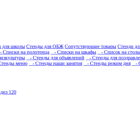
и для школы
Стенды для ОБЖ
Сопутствующие товары
Стенди д
 Списки на полотенца
- Списки на шкафы
- Список на стол
физкультуры
- Стенды для объявлений
- Стенды для поздравл
тенды меню
- Стенды наши занятия
- Стенды режим дня
- С