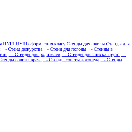
ля НУШ
НУШ оформлення класу
Стенды для школы
Стенды для
ы
- Стенд дежурства
- Стенд для погоды
- Стенды в
ения
- Стенды для родителей
- Стенды для списка групп
-
тенды советы врача
- Стенды советы логопеда
- Стенды