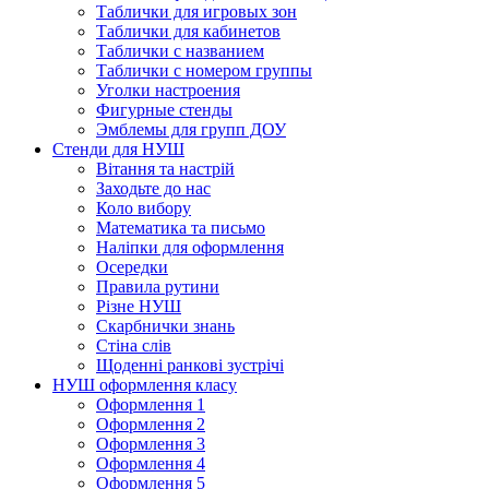
Таблички для игровых зон
Таблички для кабинетов
Таблички с названием
Таблички с номером группы
Уголки настроения
Фигурные стенды
Эмблемы для групп ДОУ
Стенди для НУШ
Вітання та настрій
Заходьте до нас
Коло вибору
Математика та письмо
Наліпки для оформлення
Осередки
Правила рутини
Різне НУШ
Скарбнички знань
Стіна слів
Щоденні ранкові зустрічі
НУШ оформлення класу
Оформлення 1
Оформлення 2
Оформлення 3
Оформлення 4
Оформлення 5