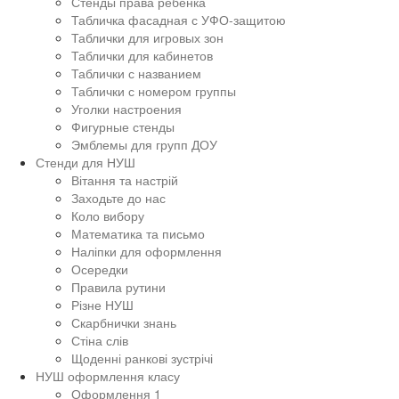
Стенды права ребенка
Табличка фасадная с УФО-защитою
Таблички для игровых зон
Таблички для кабинетов
Таблички с названием
Таблички с номером группы
Уголки настроения
Фигурные стенды
Эмблемы для групп ДОУ
Стенди для НУШ
Вітання та настрій
Заходьте до нас
Коло вибору
Математика та письмо
Наліпки для оформлення
Осередки
Правила рутини
Різне НУШ
Скарбнички знань
Стіна слів
Щоденні ранкові зустрічі
НУШ оформлення класу
Оформлення 1