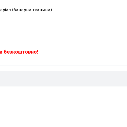
еріал (банерна тканина)
іни безкоштовно!