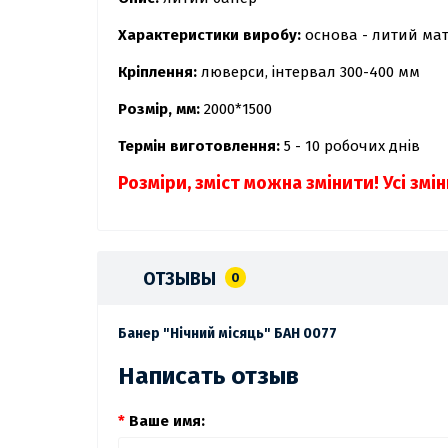
Характеристики виробу:
основа - литий мат
Кріплення:
люверси, інтервал 300-400 мм
Розмір, мм:
2000*1500
Термін виготовлення:
5 - 10 робочих днів
Розміри, зміст можна змінити! Усі зм
ОТЗЫВЫ
0
Банер "Нічний місяць" БАН 0077
Написать отзыв
Ваше имя: