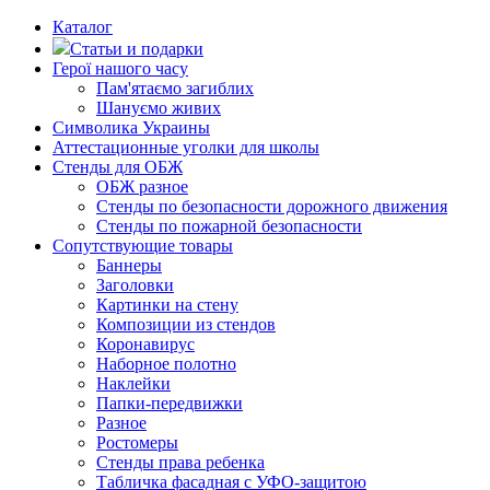
Каталог
Статьи и подарки
Герої нашого часу
Пам'ятаємо загиблих
Шануємо живих
Символика Украины
Аттестационные уголки для школы
Стенды для ОБЖ
ОБЖ разное
Стенды по безопасности дорожного движения
Стенды по пожарной безопасности
Сопутствующие товары
Баннеры
Заголовки
Картинки на стену
Композиции из стендов
Коронавирус
Наборное полотно
Наклейки
Папки-передвижки
Разное
Ростомеры
Стенды права ребенка
Табличка фасадная с УФО-защитою