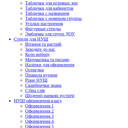
Таблички для игровых зон
Таблички для кабинетов
Таблички с названием
Таблички с номером группы
Уголки настроения
Фигурные стенды
Эмблемы для групп ДОУ
Стенди для НУШ
Вітання та настрій
Заходьте до нас
Коло вибору
Математика та письмо
Наліпки для оформлення
Осередки
Правила рутини
Різне НУШ
Скарбнички знань
Стіна слів
Щоденні ранкові зустрічі
НУШ оформлення класу
Оформлення 1
Оформлення 2
Оформлення 3
Оформлення 4
Оформлення 5