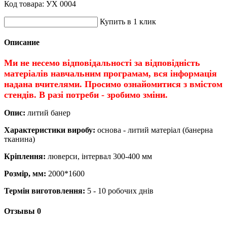
Код товара:
УХ 0004
Купить в 1 клик
Описание
Ми не несемо відповідальності за відповідність
матеріалів навчальним програмам, вся інформація
надана вчителями. Просимо ознайомитися з вмістом
стендів. В разі потреби - зробимо зміни.
Опис:
литий банер
Характеристики виробу:
основа - литий матеріал (банерна
тканина)
Кріплення:
люверси, інтервал 300-400 мм
Розмір, мм:
2000*1600
Термін виготовлення:
5 - 10 робочих днів
Отзывы
0