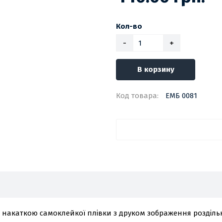
Кол-во
-
+
В корзину
Код товара:
ЕМБ 0081
з накаткою самоклейкої плівки з друком зображення розділь