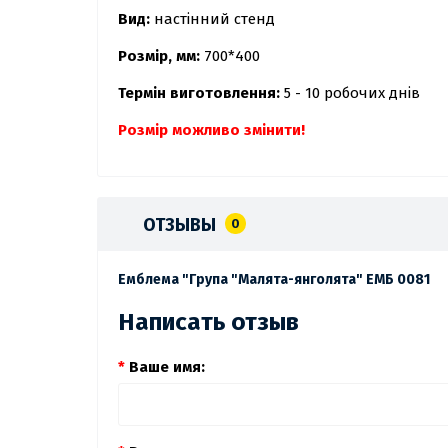
Вид:
настінний стенд
Розмір, мм:
700*400
Термін виготовлення:
5 - 10 робочих днів
Розмір можливо змінити!
ОТЗЫВЫ
0
Емблема "Група "Малята-янголята" ЕМБ 0081
Написать отзыв
Ваше имя: