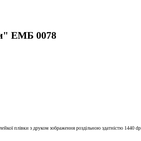
и" ЕМБ 0078
ейкої плівки з друком зображення роздільною здатністю 1440 dp