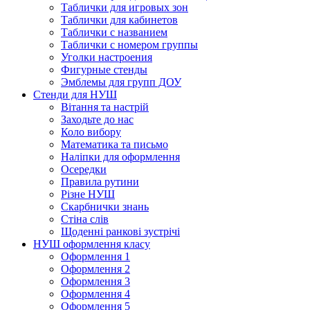
Таблички для игровых зон
Таблички для кабинетов
Таблички с названием
Таблички с номером группы
Уголки настроения
Фигурные стенды
Эмблемы для групп ДОУ
Стенди для НУШ
Вітання та настрій
Заходьте до нас
Коло вибору
Математика та письмо
Наліпки для оформлення
Осередки
Правила рутини
Різне НУШ
Скарбнички знань
Стіна слів
Щоденні ранкові зустрічі
НУШ оформлення класу
Оформлення 1
Оформлення 2
Оформлення 3
Оформлення 4
Оформлення 5