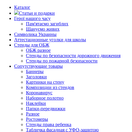
Каталог
Статьи и подарки
Герої нашого часу
Пам'ятаємо загиблих
Шануємо живих
Символика Украины
Аттестационные уголки для школы
Стенды для ОБЖ
ОБЖ разное
Стенды по безопасности дорожного движения
Стенды по пожарной безопасности
Сопутствующие товары
Баннеры
Заголовки
Картинки на стену
Композиции из стендов
Коронавирус
Наборное полотно
Наклейки
Папки-передвижки
Разное
Ростомеры
Стенды права ребенка
Табличка фасадная с УФО-защитою