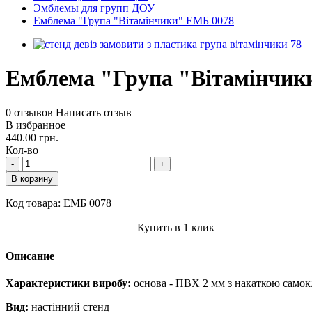
Эмблемы для групп ДОУ
Емблема "Група "Вітамінчики" ЕМБ 0078
Емблема "Група "Вітамінчик
0 отзывов
Написать отзыв
В избранное
440.00 грн.
Кол-во
-
+
В корзину
Код товара:
ЕМБ 0078
Купить в 1 клик
Описание
Характеристики виробу:
основа - ПВХ 2 мм з накаткою самокл
Вид:
настінний стенд