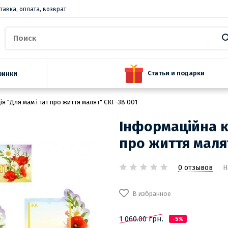
тавка, оплата, возврат
Статьи и подарки
винки
я "Для мам і тат про життя малят" ЄКГ-38 001
Інформаційна к
про життя маля
0 отзывов
Н
В избранное
1 060.00 грн.
-5%