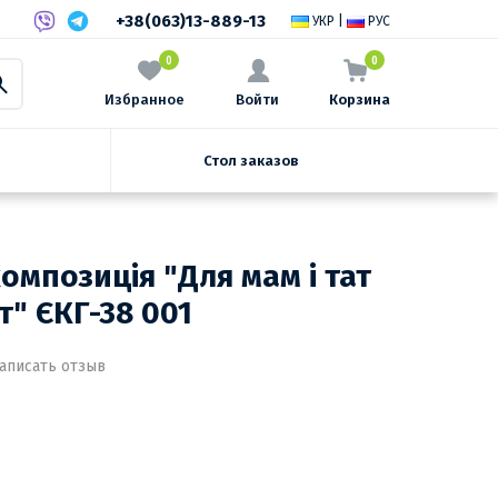
+38(063)13-889-13
УКР
|
РУС
0
0
Избранное
Войти
Корзина
Стол заказов
омпозиція "Для мам і тат
т" ЄКГ-38 001
аписать отзыв