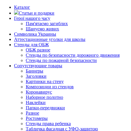
Каталог
Статьи и подарки
Герої нашого часу
Пам'ятаємо загиблих
Шануємо живих
Символика Украины
Аттестационные уголки для школы
Стенды для ОБЖ
ОБЖ разное
Стенды по безопасности дорожного движения
Стенды по пожарной безопасности
Сопутствующие товары
Баннеры
Заголовки
Картинки на стену
Композиции из стендов
Коронавирус
Наборное полотно
Наклейки
Папки-передвижки
Разное
Ростомеры
Стенды права ребенка
Табличка фасадная с УФО-защитою