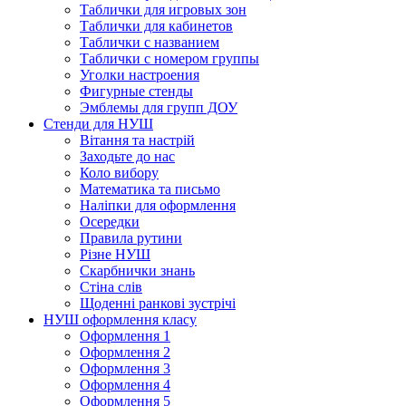
Таблички для игровых зон
Таблички для кабинетов
Таблички с названием
Таблички с номером группы
Уголки настроения
Фигурные стенды
Эмблемы для групп ДОУ
Стенди для НУШ
Вітання та настрій
Заходьте до нас
Коло вибору
Математика та письмо
Наліпки для оформлення
Осередки
Правила рутини
Різне НУШ
Скарбнички знань
Стіна слів
Щоденні ранкові зустрічі
НУШ оформлення класу
Оформлення 1
Оформлення 2
Оформлення 3
Оформлення 4
Оформлення 5