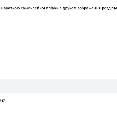
з накаткою самоклейкої плівки з друком зображення роздільн
217