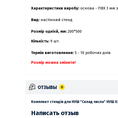
Характеристики виробу:
основа - ПВХ 3 мм 
Вид:
настінний стенд
Розмір однієй, мм:
200*500
Кількість:
9 шт.
Термін виготовлення:
5 - 10 робочих днів
Розмір можна змінити!
ОТЗЫВЫ
0
Комплект стендів для НУШ "Склад числа" НУШ 0
Написать отзыв