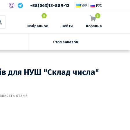
+38(063)13-889-13
УКР
|
РУС
0
0
Избранное
Войти
Корзина
Стол заказов
ів для НУШ "Склад числа"
аписать отзыв