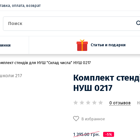
тавка, оплата, возврат
Статьи и подарки
винки
мплект стендів для НУШ "Склад числа" НУШ 0217
Комплект стенд
НУШ 0217
0 отзывов
Н
В избранное
1 395.00 грн.
-5%