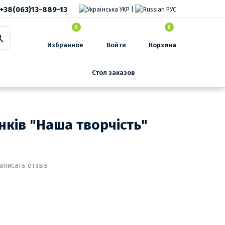
+38(063)13-889-13
УКР
|
РУС
0
0
Избранное
Войти
Корзина
Стол заказов
нків "Наша творчість"
аписать отзыв