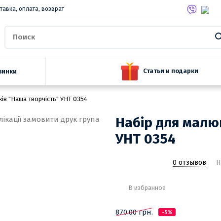
тавка, оплата, возврат
Статьи и подарки
винки
ів "Наша творчість" УНТ 0354
Набір для малю
УНТ 0354
0 отзывов
Н
В избранное
870.00 грн.
-5%