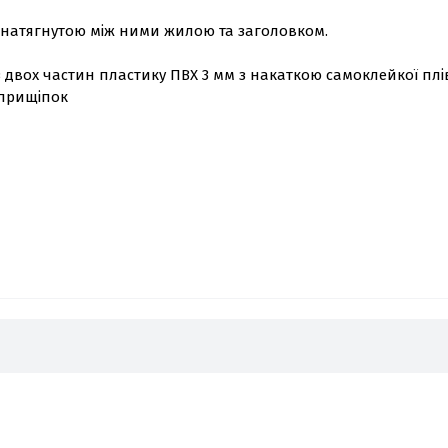
з натягнутою між ними жилою та заголовком.
з двох частин пластику ПВХ 3 мм з накаткою самоклейкої пл
 прищіпок