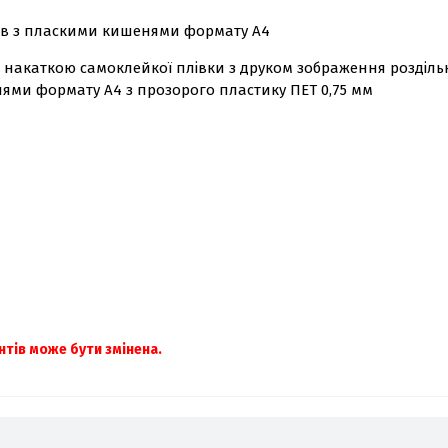
ндів з пласкими кишенями формату А4
з накаткою самоклейкої плівки з друком зображення роздільн
нями формату А4 з прозорого пластику ПЕТ 0,75 мм
нтів може бути змінена.