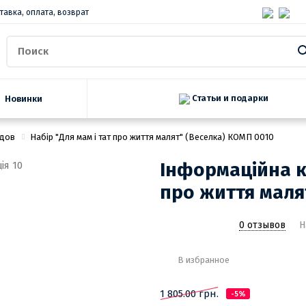
тавка, оплата, возврат
Статьи и подарки
Новинки
ндов
Набір "Для мам і тат про життя малят" (Веселка) КОМП 0010
Інформаційна к
про життя маля
0 отзывов
Н
В избранное
1 805.00 грн.
-5%