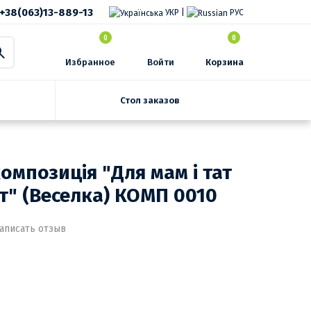
+38(063)13-889-13
УКР
|
РУС
0
0
Избранное
Войти
Корзина
Стол заказов
омпозиція "Для мам і тат
т" (Веселка) КОМП 0010
аписать отзыв