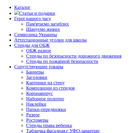
Каталог
Статьи и подарки
Герої нашого часу
Пам'ятаємо загиблих
Шануємо живих
Символика Украины
Аттестационные уголки для школы
Стенды для ОБЖ
ОБЖ разное
Стенды по безопасности дорожного движения
Стенды по пожарной безопасности
Сопутствующие товары
Баннеры
Заголовки
Картинки на стену
Композиции из стендов
Коронавирус
Наборное полотно
Наклейки
Папки-передвижки
Разное
Ростомеры
Стенды права ребенка
Табличка фасадная с УФО-защитою