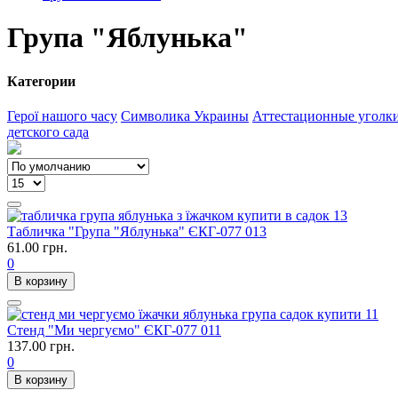
Група "Яблунька"
Категории
Герої нашого часу
Символика Украины
Аттестационные уголк
детского сада
Табличка "Група "Яблунька" ЄКГ-077 013
61.00 грн.
0
В корзину
Стенд "Ми чергуємо" ЄКГ-077 011
137.00 грн.
0
В корзину