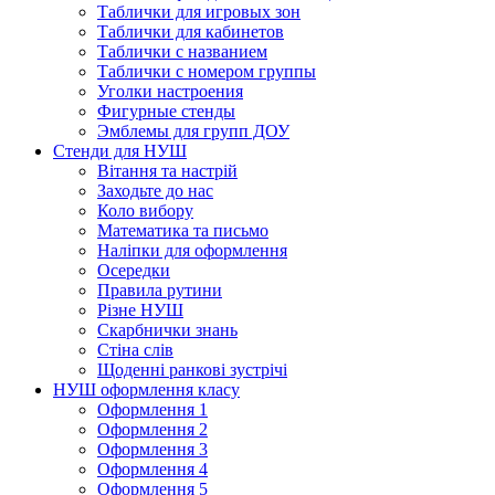
Таблички для игровых зон
Таблички для кабинетов
Таблички с названием
Таблички с номером группы
Уголки настроения
Фигурные стенды
Эмблемы для групп ДОУ
Стенди для НУШ
Вітання та настрій
Заходьте до нас
Коло вибору
Математика та письмо
Наліпки для оформлення
Осередки
Правила рутини
Різне НУШ
Скарбнички знань
Стіна слів
Щоденні ранкові зустрічі
НУШ оформлення класу
Оформлення 1
Оформлення 2
Оформлення 3
Оформлення 4
Оформлення 5