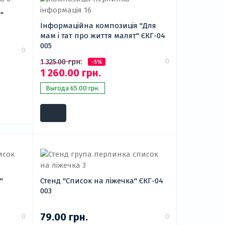
"
Інформаційна композиція "Для
мам і тат про життя малят" ЄКГ-04
005
0
0
1 325.00 грн.
-5%
1 260.00 грн.
Выгода 65.00 грн.
"
Стенд "Список на ліжечка" ЄКГ-04
003
79.00 грн.
0
0