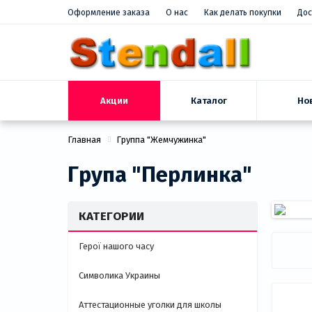
Оформление заказа
О нас
Как делать покупки
Дос
Акции
Но
Каталог
Главная
Группа "Жемчужинка"
Група "Перлинка"
КАТЕГОРИИ
Герої нашого часу
Символика Украины
Аттестационные уголки для школы