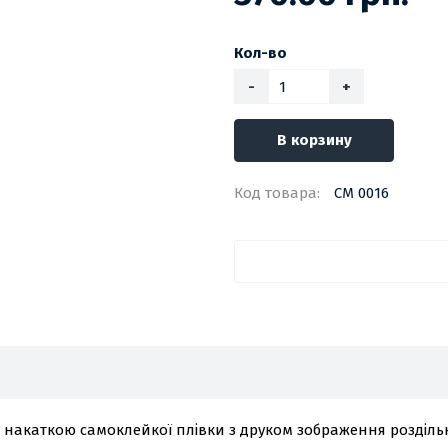
Кол-во
-
+
В корзину
Код товара:
СМ 0016
з накаткою самоклейкої плівки з друком зображення роздільн