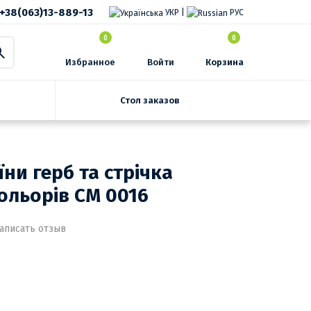
+38(063)13-889-13
УКР
|
РУС
0
0
Избранное
Войти
Корзина
Стол заказов
ни герб та стрічка
ольорів СМ 0016
аписать отзыв