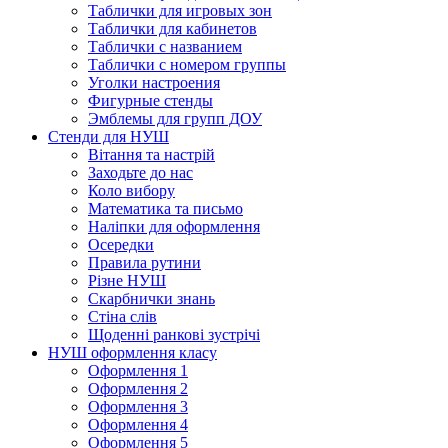
Таблички для игровых зон
Таблички для кабинетов
Таблички с названием
Таблички с номером группы
Уголки настроения
Фигурные стенды
Эмблемы для групп ДОУ
Стенди для НУШ
Вітання та настрій
Заходьте до нас
Коло вибору
Математика та письмо
Наліпки для оформлення
Осередки
Правила рутини
Різне НУШ
Скарбнички знань
Стіна слів
Щоденні ранкові зустрічі
НУШ оформлення класу
Оформлення 1
Оформлення 2
Оформлення 3
Оформлення 4
Оформлення 5