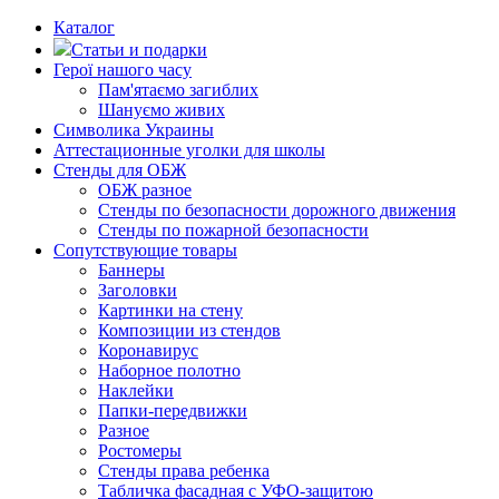
Каталог
Статьи и подарки
Герої нашого часу
Пам'ятаємо загиблих
Шануємо живих
Символика Украины
Аттестационные уголки для школы
Стенды для ОБЖ
ОБЖ разное
Стенды по безопасности дорожного движения
Стенды по пожарной безопасности
Сопутствующие товары
Баннеры
Заголовки
Картинки на стену
Композиции из стендов
Коронавирус
Наборное полотно
Наклейки
Папки-передвижки
Разное
Ростомеры
Стенды права ребенка
Табличка фасадная с УФО-защитою