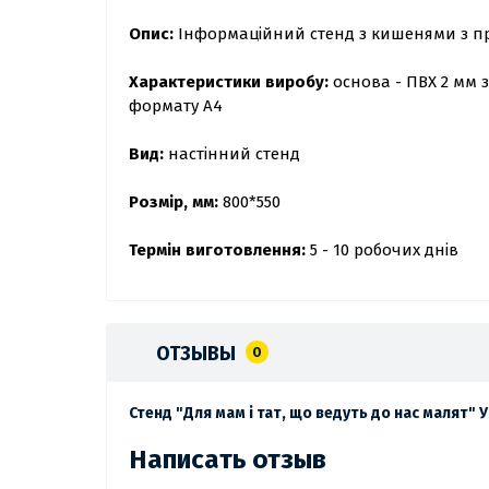
Опис:
Інформаційний стенд з кишенями з пр
Характеристики виробу:
основа - ПВХ 2 мм 
формату А4
Вид:
настінний стенд
Розмір, мм:
800*550
Термін виготовлення:
5 - 10 робочих днів
ОТЗЫВЫ
0
Стенд "Для мам і тат, що ведуть до нас малят" 
Написать отзыв