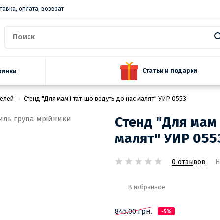
тавка, оплата, возврат
Статьи и подарки
винки
телей
Стенд "Для мам і тат, що ведуть до нас малят" УИР 0553
Стенд "Для мам 
малят" УИР 055
0 отзывов
Н
В избранное
845.00 грн.
-5%