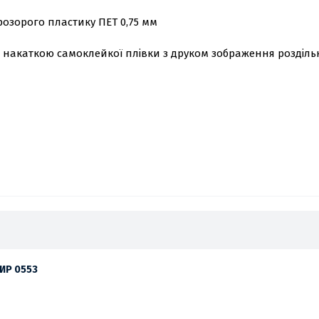
озорого пластику ПЕТ 0,75 мм
з накаткою самоклейкої плівки з друком зображення роздільн
УИР 0553