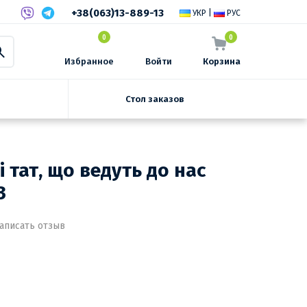
+38(063)13-889-13
УКР
|
РУС
0
0
Избранное
Войти
Корзина
Стол заказов
і тат, що ведуть до нас
3
аписать отзыв