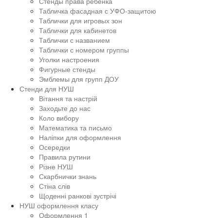
Стенды права ребенка
Табличка фасадная с УФО-защитою
Таблички для игровых зон
Таблички для кабинетов
Таблички с названием
Таблички с номером группы
Уголки настроения
Фигурные стенды
Эмблемы для групп ДОУ
Стенди для НУШ
Вітання та настрій
Заходьте до нас
Коло вибору
Математика та письмо
Наліпки для оформлення
Осередки
Правила рутини
Різне НУШ
Скарбнички знань
Стіна слів
Щоденні ранкові зустрічі
НУШ оформлення класу
Оформлення 1