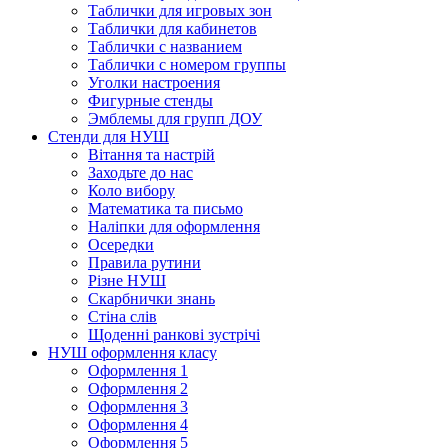
Таблички для игровых зон
Таблички для кабинетов
Таблички с названием
Таблички с номером группы
Уголки настроения
Фигурные стенды
Эмблемы для групп ДОУ
Стенди для НУШ
Вітання та настрій
Заходьте до нас
Коло вибору
Математика та письмо
Наліпки для оформлення
Осередки
Правила рутини
Різне НУШ
Скарбнички знань
Стіна слів
Щоденні ранкові зустрічі
НУШ оформлення класу
Оформлення 1
Оформлення 2
Оформлення 3
Оформлення 4
Оформлення 5