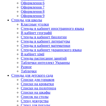
Оформлення 6
Оформлення 7
Оформлення 8
Оформлення 9
Стенды для школы
Классные уголки
Стенды в кабинет иностранного языка
В кабінет географії
Стенды в кабинет биологии
Стенды в кабинет литературы
Стенды в кабинет математики
Стенды в кабинет украинского языка
В кабінет хімії
Стенды расписание занятий
Таблички интеллект Украины
Разное
Таблички
Стенды для детского сада
Списки для горшков
Списки на кроватки
Списки на полотенца
Списки на шкафы
Список на столы
Стенд дежурства
Стенд для погоды