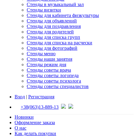
Стенды в музыкальный зал
Стенды визитки
Стенды для кабинета физкультуры
Стенды для объявлений
Стенды для поздравления
Стенды для родителей
Стенды для списка групп
Стенды для списка на расчески
Стенды для фотографий
Стенды меню
Стенды наши занятия
Стенды режим дня
Стенды советы врача
Стенды советы логопеда
Стенды советы психолога
Стенды советы специалистов
Вход
|
Регистрация
+38(063)13-889-13
Новинки
Оформление заказа
О нас
Как делать покупки