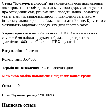
Стенд
"Куточок природи"
на українській мові призначений
для отримання необхідних знань з метою формування уявлень
про оточуючий світ, різноманітні погодні явища, розвитку
уваги, пам`яті, відповідальності, підвищення загального
інтелектуального рівня та бажання пізнати більше. Крім того є
можливість відмічати погоду, яку діти спостерігають.
Характеристики виробу:
основа - ПВХ 2 мм з накаткою
самоклейкої плівки з друком зображення роздільною
здатністю 1440 dpi. Стрілки з ПВХ, рухливі.
Вид:
настінний стенд
Розмір, мм:
350*350
Термін виготовлення:
5 - 10 робочих днів
Можлива заміна наповнення під назву вашої групи!
Отзывы
0
Стенд "Куточок природи" УКП 0204
Написать отзыв