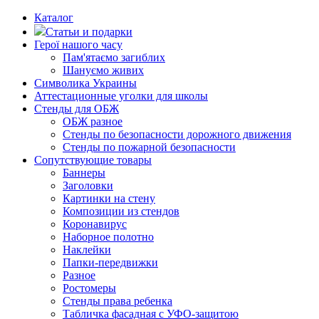
Каталог
Статьи и подарки
Герої нашого часу
Пам'ятаємо загиблих
Шануємо живих
Символика Украины
Аттестационные уголки для школы
Стенды для ОБЖ
ОБЖ разное
Стенды по безопасности дорожного движения
Стенды по пожарной безопасности
Сопутствующие товары
Баннеры
Заголовки
Картинки на стену
Композиции из стендов
Коронавирус
Наборное полотно
Наклейки
Папки-передвижки
Разное
Ростомеры
Стенды права ребенка
Табличка фасадная с УФО-защитою