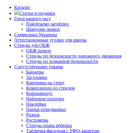
Каталог
Статьи и подарки
Герої нашого часу
Пам'ятаємо загиблих
Шануємо живих
Символика Украины
Аттестационные уголки для школы
Стенды для ОБЖ
ОБЖ разное
Стенды по безопасности дорожного движения
Стенды по пожарной безопасности
Сопутствующие товары
Баннеры
Заголовки
Картинки на стену
Композиции из стендов
Коронавирус
Наборное полотно
Наклейки
Папки-передвижки
Разное
Ростомеры
Стенды права ребенка
Табличка фасадная с УФО-защитою