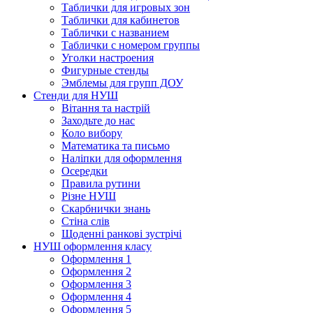
Таблички для игровых зон
Таблички для кабинетов
Таблички с названием
Таблички с номером группы
Уголки настроения
Фигурные стенды
Эмблемы для групп ДОУ
Стенди для НУШ
Вітання та настрій
Заходьте до нас
Коло вибору
Математика та письмо
Наліпки для оформлення
Осередки
Правила рутини
Різне НУШ
Скарбнички знань
Стіна слів
Щоденні ранкові зустрічі
НУШ оформлення класу
Оформлення 1
Оформлення 2
Оформлення 3
Оформлення 4
Оформлення 5