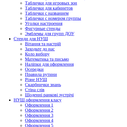
Таблички для игровых зон
Таблички для кабинетов
Таблички с названием
Таблички с номером группы
Уголки настроения
Фигурные стенды
Эмблемы для групп ДОУ
Стенди для НУШ
Вітання та настрій
Заходьте до нас
Коло вибору
Математика та письмо
Наліпки для оформлення
Осередки
Правила рутини
Різне НУШ
Скарбнички знань
Стіна слів
Щоденні ранкові зустрічі
НУШ оформлення класу
Оформлення 1
Оформлення 2
Оформлення 3
Оформлення 4
Оформлення 5