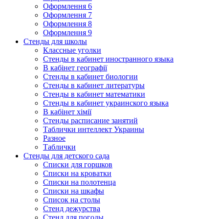
Оформлення 6
Оформлення 7
Оформлення 8
Оформлення 9
Стенды для школы
Классные уголки
Стенды в кабинет иностранного языка
В кабінет географії
Стенды в кабинет биологии
Стенды в кабинет литературы
Стенды в кабинет математики
Стенды в кабинет украинского языка
В кабінет хімії
Стенды расписание занятий
Таблички интеллект Украины
Разное
Таблички
Стенды для детского сада
Списки для горшков
Списки на кроватки
Списки на полотенца
Списки на шкафы
Список на столы
Стенд дежурства
Стенд для погоды