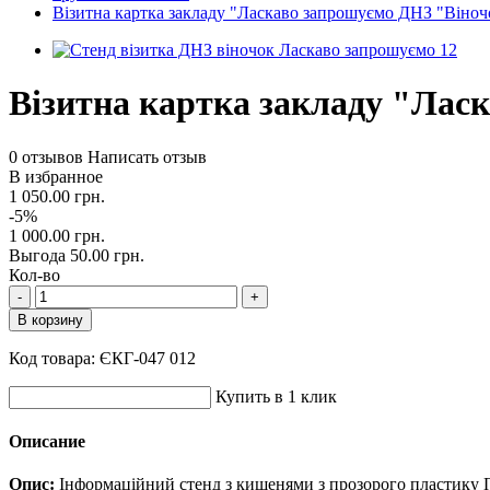
Візитна картка закладу "Ласкаво запрошуємо ДНЗ "Віноч
Візитна картка закладу "Лас
0 отзывов
Написать отзыв
В избранное
1 050.00 грн.
-5%
1 000.00 грн.
Выгода 50.00 грн.
Кол-во
-
+
В корзину
Код товара:
ЄКГ-047 012
Купить в 1 клик
Описание
Опис:
Інформаційний стенд з кишенями з прозорого пластику 