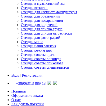
Стенды в музыкальный зал
Стенды визитки
Стенды для кабинета физкультуры
Стенды для объявлений
Стенды для поздравления
Стенды для родителей
Стенды для списка групп
Стенды для списка на расчески
Стенды для фотографий
Стенды меню
Стенды наши занятия
Стенды режим дня
Стенды советы врача
Стенды советы логопеда
Стенды советы психолога
Стенды советы специалистов
Вход
|
Регистрация
+38(063)13-889-13
Новинки
Оформление заказа
О нас
Как делать покупки