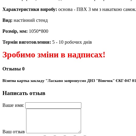
Характеристики виробу:
основа - ПВХ 3 мм з накаткою самокл
Вид:
настінний стенд
Розмір, мм:
1050*800
Термін виготовлення:
5 - 10 робочих днів
Зробимо зміни в надписах!
Отзывы
0
Візитна картка закладу "Ласкаво запрошуємо ДНЗ "Віночок" ЄКГ-047 0
Написать отзыв
Ваше имя:
Ваш отзыв