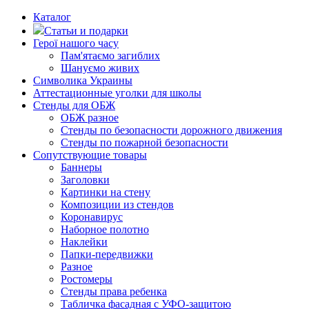
Каталог
Статьи и подарки
Герої нашого часу
Пам'ятаємо загиблих
Шануємо живих
Символика Украины
Аттестационные уголки для школы
Стенды для ОБЖ
ОБЖ разное
Стенды по безопасности дорожного движения
Стенды по пожарной безопасности
Сопутствующие товары
Баннеры
Заголовки
Картинки на стену
Композиции из стендов
Коронавирус
Наборное полотно
Наклейки
Папки-передвижки
Разное
Ростомеры
Стенды права ребенка
Табличка фасадная с УФО-защитою