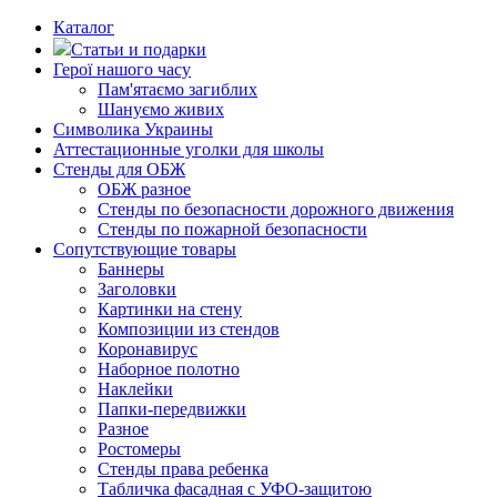
Каталог
Статьи и подарки
Герої нашого часу
Пам'ятаємо загиблих
Шануємо живих
Символика Украины
Аттестационные уголки для школы
Стенды для ОБЖ
ОБЖ разное
Стенды по безопасности дорожного движения
Стенды по пожарной безопасности
Сопутствующие товары
Баннеры
Заголовки
Картинки на стену
Композиции из стендов
Коронавирус
Наборное полотно
Наклейки
Папки-передвижки
Разное
Ростомеры
Стенды права ребенка
Табличка фасадная с УФО-защитою