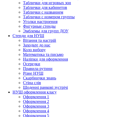
Таблички для игровых зон
Таблички для кабинетов
Таблички с названием
Таблички с номером группы
Уголки настроения
Фигурные стенды
Эмблемы для групп ДОУ
Стенди для НУШ
Вітання та настрій
Заходьте до нас
Коло вибору
Математика та письмо
Наліпки для оформлення
Осередки
Правила рутини
Різне НУШ
Скарбнички знань
Стіна слів
Щоденні ранкові зустрічі
НУШ оформлення класу
Оформлення 1
Оформлення 2
Оформлення 3
Оформлення 4
Оформлення 5