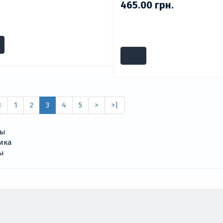
465.00 грн.
<
1
2
3
4
5
>
>|