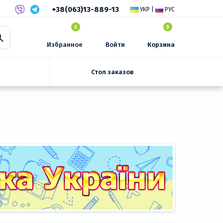
+38(063)13-889-13
УКР
|
РУС
0
0
Избранное
Войти
Корзина
Стол заказов