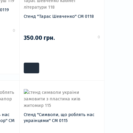
0119
Стенд "Тарас Шевченко" СМ 0118
0
350.00 грн.
0
ь нас
Стенд "Символи, що роблять нас
пор" СМ
українцями" СМ 0115