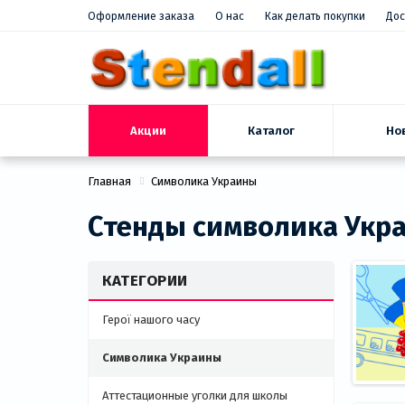
Оформление заказа
О нас
Как делать покупки
Дос
Акции
Но
Каталог
Главная
Символика Украины
Стенды символика Укр
КАТЕГОРИИ
Герої нашого часу
Символика Украины
Аттестационные уголки для школы