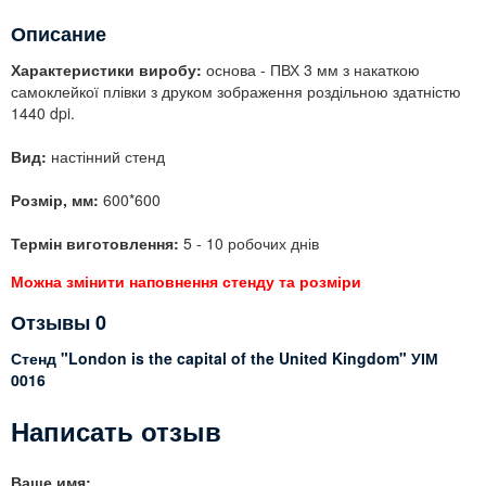
Описание
Характеристики виробу:
основа - ПВХ 3 мм з накаткою
самоклейкої плівки з друком зображення роздільною здатністю
1440 dpi.
Вид:
настінний стенд
Розмір, мм:
600*600
Термін виготовлення:
5 - 10 робочих днів
Можна змінити наповнення стенду та розміри
Отзывы
0
Стенд "London is the capital of the United Kingdom" УІМ
0016
Написать отзыв
Ваше имя: