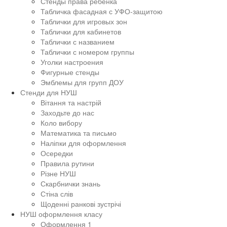
Стенды права ребенка
Табличка фасадная с УФО-защитою
Таблички для игровых зон
Таблички для кабинетов
Таблички с названием
Таблички с номером группы
Уголки настроения
Фигурные стенды
Эмблемы для групп ДОУ
Стенди для НУШ
Вітання та настрій
Заходьте до нас
Коло вибору
Математика та письмо
Наліпки для оформлення
Осередки
Правила рутини
Різне НУШ
Скарбнички знань
Стіна слів
Щоденні ранкові зустрічі
НУШ оформлення класу
Оформлення 1