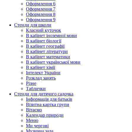
Оформлення 6
Оформлення 7
Оформлення 8
Оформлення 9
Стенди для школи
Класний куточок
В кабінет іноземної мови
В кабінет біології
В кабінет географії
В кабінет літератури
В кабінет математики
В кабінет української мови
В кабінет хімії
Інтелект України
Розклад занять
Різне
Таблички
Стенди для дитячого садочка
Інформація для батьків
Візитна картка групи
Вітаємо
Календар природи
Меню
Ми чергові
Музична зала