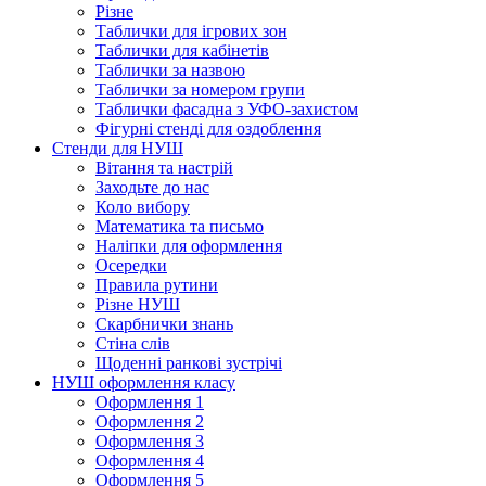
Різне
Таблички для ігрових зон
Таблички для кабінетів
Таблички за назвою
Таблички за номером групи
Таблички фасадна з УФО-захистом
Фігурні стенді для оздоблення
Стенди для НУШ
Вітання та настрій
Заходьте до нас
Коло вибору
Математика та письмо
Наліпки для оформлення
Осередки
Правила рутини
Різне НУШ
Скарбнички знань
Стіна слів
Щоденні ранкові зустрічі
НУШ оформлення класу
Оформлення 1
Оформлення 2
Оформлення 3
Оформлення 4
Оформлення 5