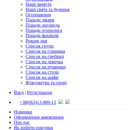
Наші заняття
Наші свята та будення
Оголошення
Поради лікаря
Поради логопеда
Поради психолога
Поради фахівців
Режим дня
Список групи
Список на горщики
Список на гребінці
Список на ліжечка
Список на рушники
Список на столи
Список на шафи
Фізкультура та спорт
Вход
|
Регистрация
+38(063)13-889-13
Новинки
Оформлення замовлення
Про нас
Як робити покупки