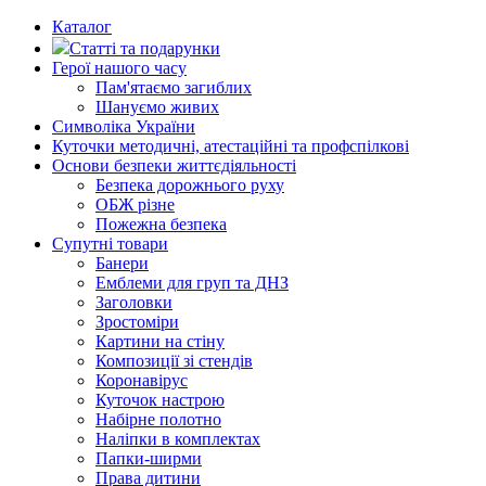
Каталог
Статті та подарунки
Герої нашого часу
Пам'ятаємо загиблих
Шануємо живих
Символіка України
Куточки методичні, атестаційні та профспілкові
Основи безпеки життєдіяльності
Безпека дорожнього руху
ОБЖ різне
Пожежна безпека
Супутні товари
Банери
Емблеми для груп та ДНЗ
Заголовки
Зростоміри
Картини на стіну
Композиції зі стендів
Коронавірус
Куточок настрою
Набірне полотно
Наліпки в комплектах
Папки-ширми
Права дитини