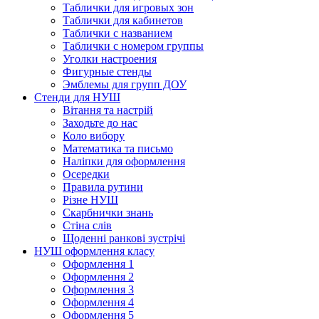
Таблички для игровых зон
Таблички для кабинетов
Таблички с названием
Таблички с номером группы
Уголки настроения
Фигурные стенды
Эмблемы для групп ДОУ
Стенди для НУШ
Вітання та настрій
Заходьте до нас
Коло вибору
Математика та письмо
Наліпки для оформлення
Осередки
Правила рутини
Різне НУШ
Скарбнички знань
Стіна слів
Щоденні ранкові зустрічі
НУШ оформлення класу
Оформлення 1
Оформлення 2
Оформлення 3
Оформлення 4
Оформлення 5