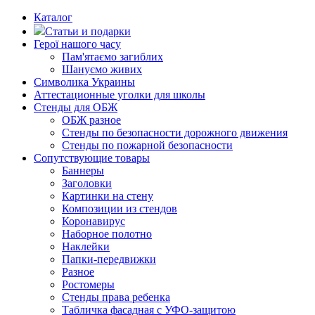
Каталог
Статьи и подарки
Герої нашого часу
Пам'ятаємо загиблих
Шануємо живих
Символика Украины
Аттестационные уголки для школы
Стенды для ОБЖ
ОБЖ разное
Стенды по безопасности дорожного движения
Стенды по пожарной безопасности
Сопутствующие товары
Баннеры
Заголовки
Картинки на стену
Композиции из стендов
Коронавирус
Наборное полотно
Наклейки
Папки-передвижки
Разное
Ростомеры
Стенды права ребенка
Табличка фасадная с УФО-защитою