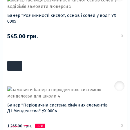
Банер "Розчинності кислот, основ і солей у воді" УХ
0005
545.00 грн.
0
Банер "Періодична система хімічних елементів
Д.І.Менделєєва" УХ 0004
0
1 265.00 грн.
-6%