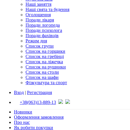
Наші заняття
Наші свята та будення
Оголошення
Поради лікаря
Поради логопеда
Поради психолога
Поради фахівців
Режим дня
Список групи
Список на горщики
Список на гребінці
Список на ліжечка
Список на рушники
Список на столи
Список на шафи
Фізкультура та спорт
Вход
|
Регистрация
+38(063)13-889-13
Новинки
Оформлення замовлення
Про нас
Як робити покупки