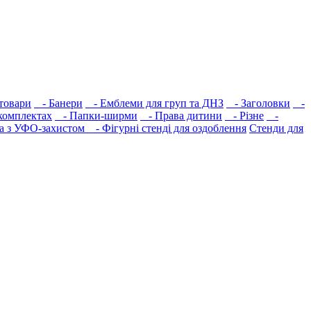
товари
- Банери
- Емблеми для груп та ДНЗ
- Заголовки
-
комплектах
- Папки-ширми
- Права дитини
- Різне
-
а з УФО-захистом
- Фігурні стенді для оздоблення
Стенди для