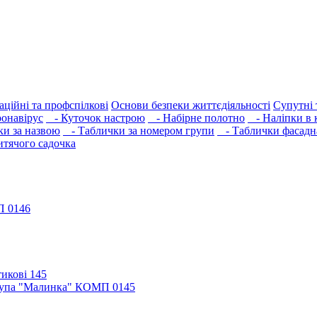
аційні та профспілкові
Основи безпеки життєдіяльності
Супутні 
онавірус
- Куточок настрою
- Набірне полотно
- Наліпки в 
и за назвою
- Таблички за номером групи
- Таблички фасадн
итячого садочка
П 0146
. Група "Малинка" КОМП 0145