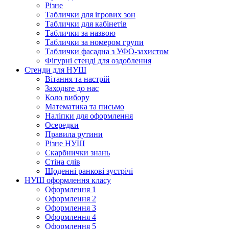
Різне
Таблички для ігрових зон
Таблички для кабінетів
Таблички за назвою
Таблички за номером групи
Таблички фасадна з УФО-захистом
Фігурні стенді для оздоблення
Стенди для НУШ
Вітання та настрій
Заходьте до нас
Коло вибору
Математика та письмо
Наліпки для оформлення
Осередки
Правила рутини
Різне НУШ
Скарбнички знань
Стіна слів
Щоденні ранкові зустрічі
НУШ оформлення класу
Оформлення 1
Оформлення 2
Оформлення 3
Оформлення 4
Оформлення 5