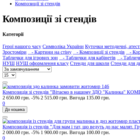
Композиції зі стендів
Композиції зі стендів
Категорії
Герої нашого часу
Символіка України
Куточки методичні, атест
Зростоміри
- Картини на стіну
- Композиції зі стендів
- Кор
Таблички для ігрових зон
- Таблички для кабінетів
- Табличк
НУШ
НУШ оформлення класу
Стенди для школи
Стенди для д
Композиція зі стендів "Вітаємо в нашому ЗДО "Калинка" КОМ
2 650.00 грн.
-5%
2 515.00 грн.
Вигода 135.00 грн.
0
До кошика
Композиція із стендів "Для мам і тат, що ведуть до нас малят
2 000.00 грн.
-5%
1 900.00 грн.
Вигода 100.00 грн.
0