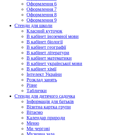
Оформлення 6
Оформлення 7
Оформлення 8
Оформлення 9
Стенди для школи
Класний куточок
В кабінет іноземної мови
В кабінет біології
В кабінет географії
В кабінет літератури
В кабінет математики
В кабінет української мови
В кабінет хімії
Інтелект України
Розклад занять
Різне
Таблички
Стенди для дитячого садочка
Інформація для батьків
Візитна картка групи
Вітаємо
Календар природи
Меню
Ми чергові
Музична зала