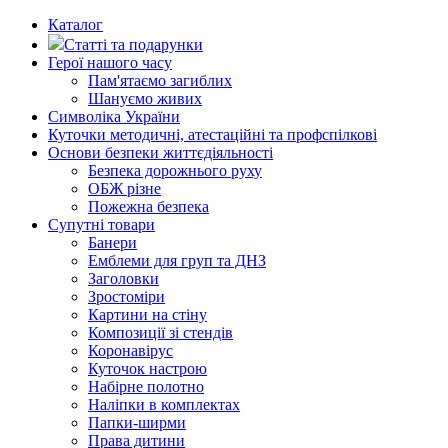
Каталог
Статті та подарунки
Герої нашого часу
Пам'ятаємо загиблих
Шануємо живих
Символіка України
Куточки методичні, атестаційні та профспілкові
Основи безпеки життєдіяльності
Безпека дорожнього руху
ОБЖ різне
Пожежна безпека
Супутні товари
Банери
Емблеми для груп та ДНЗ
Заголовки
Зростоміри
Картини на стіну
Композиції зі стендів
Коронавірус
Куточок настрою
Набірне полотно
Наліпки в комплектах
Папки-ширми
Права дитини