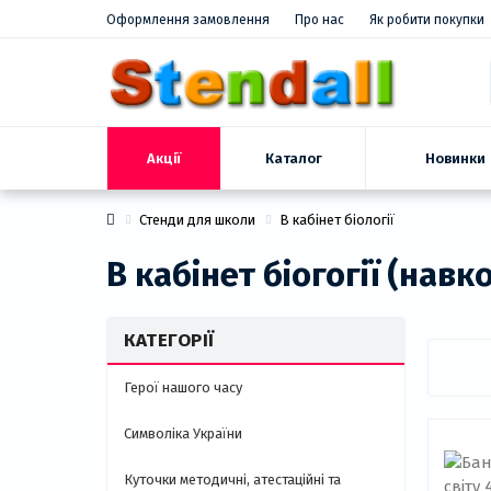
Оформлення замовлення
Про нас
Як робити покупки
Акції
Новинки
Каталог
Стенди для школи
В кабінет біології
В кабінет біогогії (навк
КАТЕГОРІЇ
Герої нашого часу
Символіка України
Куточки методичні, атестаційні та