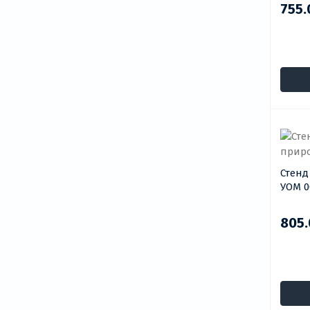
755.
Стенд
УОМ 0
805.