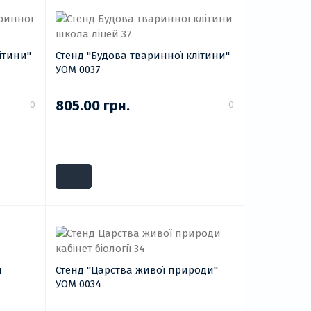
ітини"
Стенд "Будова тваринної клітини"
УОМ 0037
805.00 грн.
0
0
ї
Стенд "Царства живої природи"
УОМ 0034