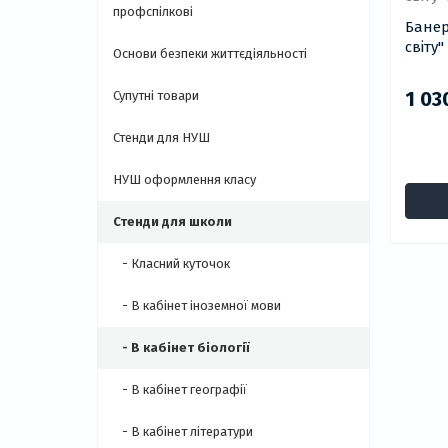
профспілкові
Банер
світу
Основи безпеки життєдіяльності
1 03
Супутні товари
Стенди для НУШ
НУШ оформлення класу
Стенди для школи
- Класний куточок
- В кабінет іноземної мови
- В кабінет біології
- В кабінет географії
- В кабінет літератури