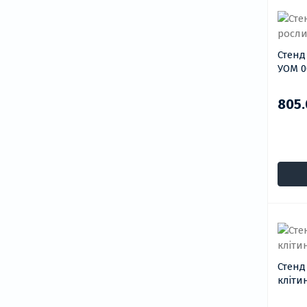
Стенд
УОМ 0
805.
Стенд
кліти