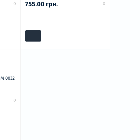
755.00 грн.
0
0
М 0032
0