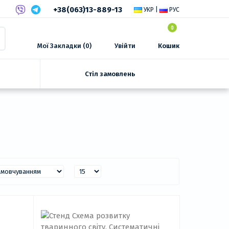
+38(063)13-889-13
УКР
|
РУС
0
Мої Закладки (0)
Увійти
Кошик
Стіл замовлень