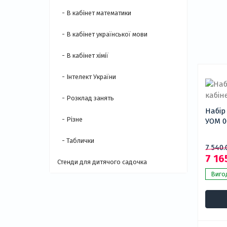
- В кабінет математики
- В кабінет української мови
- В кабінет хімії
- Інтелект України
- Розклад занять
Набір 
- Різне
УОМ 0
- Таблички
7 540.
7 16
Стенди для дитячого садочка
Вигод