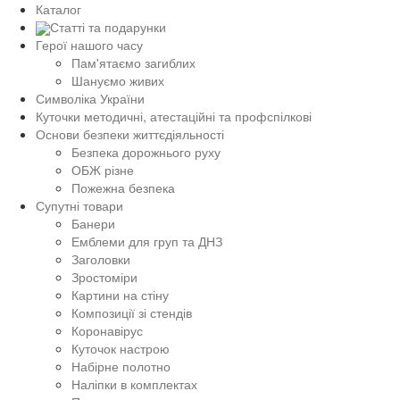
Каталог
Статті та подарунки
Герої нашого часу
Пам'ятаємо загиблих
Шануємо живих
Символіка України
Куточки методичні, атестаційні та профспілкові
Основи безпеки життєдіяльності
Безпека дорожнього руху
ОБЖ різне
Пожежна безпека
Супутні товари
Банери
Емблеми для груп та ДНЗ
Заголовки
Зростоміри
Картини на стіну
Композиції зі стендів
Коронавірус
Куточок настрою
Набірне полотно
Наліпки в комплектах