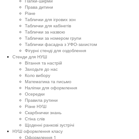
Папки-ширми
Права дитини
Різне
Таблички для ігрових зон
Таблички для кабінетів
Таблички за назвою
Таблички за номером групи
Таблички фасадна з УФО-захистом
Фігурні стенді для оздоблення
Стенди для НУШ
Вітання та настрій
Заходьте до нас
Коло вибору
Математика та письмо
Наліпки для оформлення
Осередки
Правила рутини
Різне НУШ
Скарбнички знань
Стіна слів
Щоденні ранкові зустрічі
НУШ оформлення класу
Оформлення 1