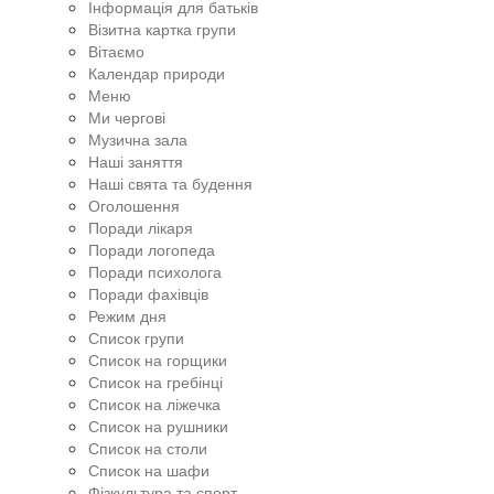
Інформація для батьків
Візитна картка групи
Вітаємо
Календар природи
Меню
Ми чергові
Музична зала
Наші заняття
Наші свята та будення
Оголошення
Поради лікаря
Поради логопеда
Поради психолога
Поради фахівців
Режим дня
Список групи
Список на горщики
Список на гребінці
Список на ліжечка
Список на рушники
Список на столи
Список на шафи
Фізкультура та спорт