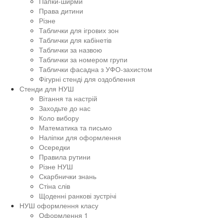
Папки-ширми
Права дитини
Різне
Таблички для ігрових зон
Таблички для кабінетів
Таблички за назвою
Таблички за номером групи
Таблички фасадна з УФО-захистом
Фігурні стенді для оздоблення
Стенди для НУШ
Вітання та настрій
Заходьте до нас
Коло вибору
Математика та письмо
Наліпки для оформлення
Осередки
Правила рутини
Різне НУШ
Скарбнички знань
Стіна слів
Щоденні ранкові зустрічі
НУШ оформлення класу
Оформлення 1