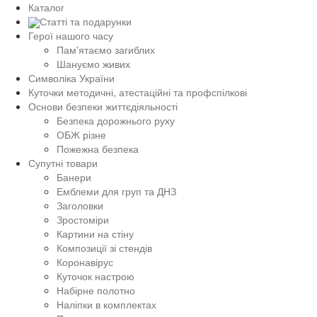
Каталог
Статті та подарунки
Герої нашого часу
Пам'ятаємо загиблих
Шануємо живих
Символіка України
Куточки методичні, атестаційні та профспілкові
Основи безпеки життєдіяльності
Безпека дорожнього руху
ОБЖ різне
Пожежна безпека
Супутні товари
Банери
Емблеми для груп та ДНЗ
Заголовки
Зростоміри
Картини на стіну
Композиції зі стендів
Коронавірус
Куточок настрою
Набірне полотно
Наліпки в комплектах