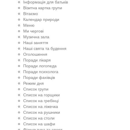
Інформація для батьків
Візитна картка групи
Вітаємо
Календар природи
Меню
Ми чергові
Музична зала
Наші заняття
Наші свята та будення
Оголошення
Поради лікаря
Поради логопеда
Поради психолога
Поради фахівців
Режим дня
Список групи
Список на горщики
Список на гребінці
Список на ліжечка
Список на рушники
Список на столи
Список на шафи
Фізкультура та спорт