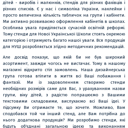
дітей - виробів і малюнків, стендів для різних фахівців і
різних списків. Є у нас і символіка України, наклейки і
просто величезна кількість табличок на групи і кабінети.
Ми активно розвиваємо оформлення кабінетів в школах.
Особлива увага приділяється сучасній освітній реформі.
Тому стенди для Нової Української Школи стоять окремою
категорією і отримують багато нашої уваги. Вся продукція
для НУШ розробляється згідно методичних рекомендацій.
Але досвід показує, що якій би не був широкий
асортимент, завжди чогось не вистачає. Тому в нашому
магазині відкрито стіл замовлень. Наша дизайнерська
група готова втілити в життя всі Ваші побажання і
фантазії. Ми із задоволенням створимо стенди
необхідних розмірів саме для Вас, з урахуванням назви
групи, віку дітей, з радістю попрацюємо з Вашими
текстовими складовими, вислухаємо всі Ваші ідеї. У
підсумку Ви отримаєте те, що хочете. Можливо, Вам
сподобався той чи інший стенд, але Вам потрібна до
нього додаткова продукція? Ми розробимо стенди, які
будуть об'єднані загальною ідеєю та виконанням