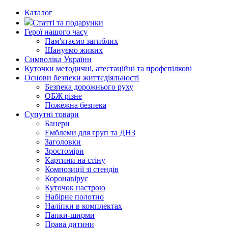
Каталог
Статті та подарунки
Герої нашого часу
Пам'ятаємо загиблих
Шануємо живих
Символіка України
Куточки методичні, атестаційні та профспілкові
Основи безпеки життєдіяльності
Безпека дорожнього руху
ОБЖ різне
Пожежна безпека
Супутні товари
Банери
Емблеми для груп та ДНЗ
Заголовки
Зростоміри
Картини на стіну
Композиції зі стендів
Коронавірус
Куточок настрою
Набірне полотно
Наліпки в комплектах
Папки-ширми
Права дитини