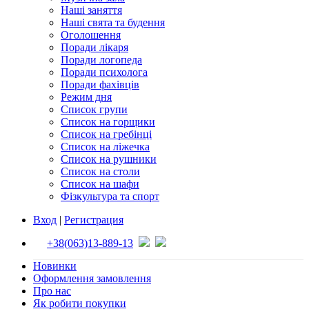
Наші заняття
Наші свята та будення
Оголошення
Поради лікаря
Поради логопеда
Поради психолога
Поради фахівців
Режим дня
Список групи
Список на горщики
Список на гребінці
Список на ліжечка
Список на рушники
Список на столи
Список на шафи
Фізкультура та спорт
Вход
|
Регистрация
+38(063)13-889-13
Новинки
Оформлення замовлення
Про нас
Як робити покупки