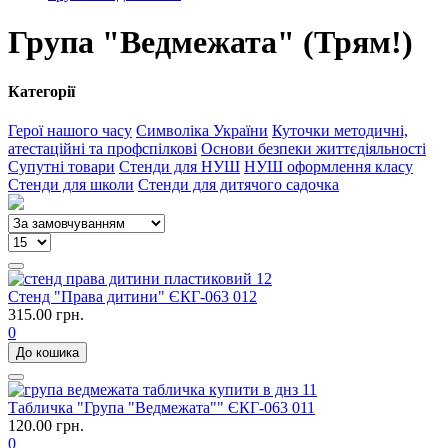
Група "Ведмежата" (Трям!)
Категорії
Герої нашого часу
Символіка України
Куточки методичні,
атестаційні та профспілкові
Основи безпеки життєдіяльності
Супутні товари
Стенди для НУШ
НУШ оформлення класу
Стенди для школи
Стенди для дитячого садочка
Стенд "Права дитини" ЄКГ-063 012
315.00 грн.
0
До кошика
Табличка "Група "Ведмежата"" ЄКГ-063 011
120.00 грн.
0