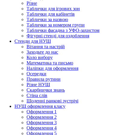
Різне
Таблички для ігрових зон
Таблички для кабінетів
Таблички за назвою
Таблички за номером групи
Таблички фасадна з УФО-захистом
Фігурні стенді для оздоблення
Стенди для НУШ
Вітання та настрій
Заходьте до нас
Коло вибору
Математика та письмо
Наліпки для оформлення
Осередки
Правила рутини
Різне НУШ
Скарбнички знань
Стіна слів
Щоденні ранкові зустрічі
НУШ оформлення класу
Оформлення 1
Оформлення 2
Оформлення 3
Оформлення 4
Оформлення 5