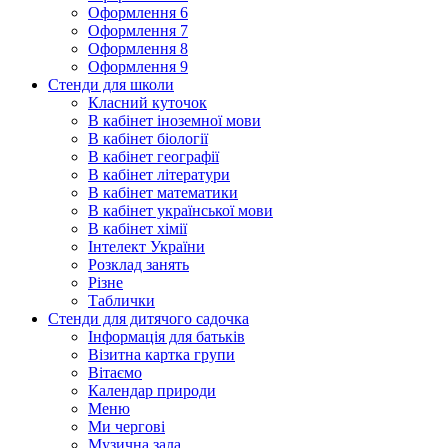
Оформлення 6
Оформлення 7
Оформлення 8
Оформлення 9
Стенди для школи
Класний куточок
В кабінет іноземної мови
В кабінет біології
В кабінет географії
В кабінет літератури
В кабінет математики
В кабінет української мови
В кабінет хімії
Інтелект України
Розклад занять
Різне
Таблички
Стенди для дитячого садочка
Інформація для батьків
Візитна картка групи
Вітаємо
Календар природи
Меню
Ми чергові
Музична зала