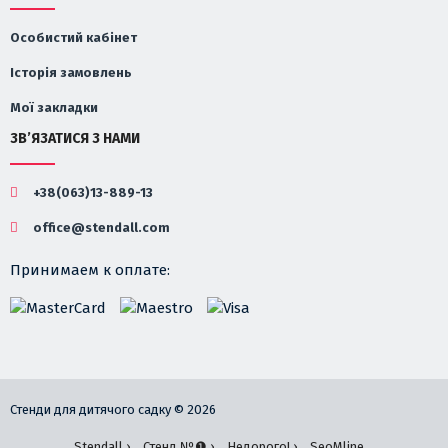
Особистий кабінет
Історія замовлень
Мої закладки
ЗВ’ЯЗАТИСЯ З НАМИ
+38(063)13-889-13
office@stendall.com
Принимаем к оплате:
Стенди для дитячого садку © 2026
Stendall ›
Стенд №❶ ›
Недорого! ›
SeoMline