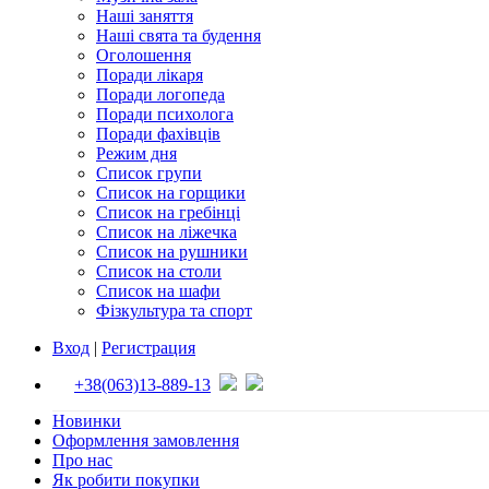
Наші заняття
Наші свята та будення
Оголошення
Поради лікаря
Поради логопеда
Поради психолога
Поради фахівців
Режим дня
Список групи
Список на горщики
Список на гребінці
Список на ліжечка
Список на рушники
Список на столи
Список на шафи
Фізкультура та спорт
Вход
|
Регистрация
+38(063)13-889-13
Новинки
Оформлення замовлення
Про нас
Як робити покупки