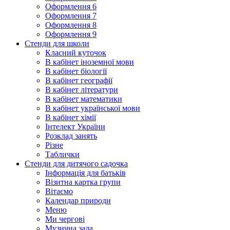
Оформлення 6
Оформлення 7
Оформлення 8
Оформлення 9
Стенди для школи
Класний куточок
В кабінет іноземної мови
В кабінет біології
В кабінет географії
В кабінет літератури
В кабінет математики
В кабінет української мови
В кабінет хімії
Інтелект України
Розклад занять
Різне
Таблички
Стенди для дитячого садочка
Інформація для батьків
Візитна картка групи
Вітаємо
Календар природи
Меню
Ми чергові
Музична зала