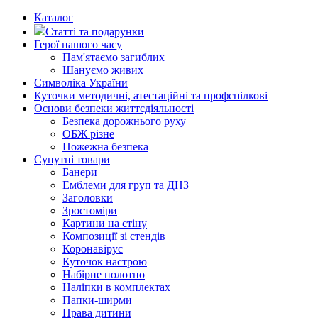
Каталог
Статті та подарунки
Герої нашого часу
Пам'ятаємо загиблих
Шануємо живих
Символіка України
Куточки методичні, атестаційні та профспілкові
Основи безпеки життєдіяльності
Безпека дорожнього руху
ОБЖ різне
Пожежна безпека
Супутні товари
Банери
Емблеми для груп та ДНЗ
Заголовки
Зростоміри
Картини на стіну
Композиції зі стендів
Коронавірус
Куточок настрою
Набірне полотно
Наліпки в комплектах
Папки-ширми
Права дитини