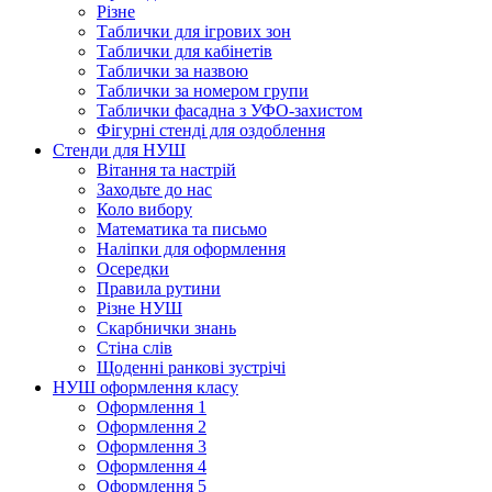
Різне
Таблички для ігрових зон
Таблички для кабінетів
Таблички за назвою
Таблички за номером групи
Таблички фасадна з УФО-захистом
Фігурні стенді для оздоблення
Стенди для НУШ
Вітання та настрій
Заходьте до нас
Коло вибору
Математика та письмо
Наліпки для оформлення
Осередки
Правила рутини
Різне НУШ
Скарбнички знань
Стіна слів
Щоденні ранкові зустрічі
НУШ оформлення класу
Оформлення 1
Оформлення 2
Оформлення 3
Оформлення 4
Оформлення 5