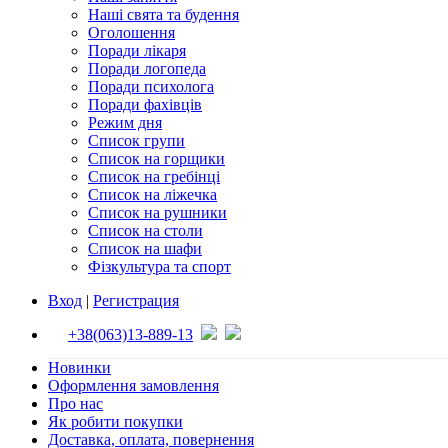
Наші свята та будення
Оголошення
Поради лікаря
Поради логопеда
Поради психолога
Поради фахівців
Режим дня
Список групи
Список на горщики
Список на гребінці
Список на ліжечка
Список на рушники
Список на столи
Список на шафи
Фізкультура та спорт
Вход
|
Регистрация
+38(063)13-889-13
Новинки
Оформлення замовлення
Про нас
Як робити покупки
Доставка, оплата, повернення