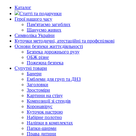
Каталог
Статті та подарунки
Герої нашого часу
Пам'ятаємо загиблих
Шануємо живих
Символіка України
Куточки методичні, атестаційні та профспілкові
Основи безпеки життєдіяльності
Безпека дорожнього руху
ОБЖ різне
Пожежна безпека
Супутні товари
Банери
Емблеми для груп та ДНЗ
Заголовки
Зростоміри
Картини на стіну
Композиції зі стендів
Коронавірус
Куточок настрою
Набірне полотно
Наліпки в комплектах
Папки-ширми
Права дитини