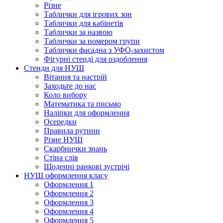
Різне
Таблички для ігрових зон
Таблички для кабінетів
Таблички за назвою
Таблички за номером групи
Таблички фасадна з УФО-захистом
Фігурні стенді для оздоблення
Стенди для НУШ
Вітання та настрій
Заходьте до нас
Коло вибору
Математика та письмо
Наліпки для оформлення
Осередки
Правила рутини
Різне НУШ
Скарбнички знань
Стіна слів
Щоденні ранкові зустрічі
НУШ оформлення класу
Оформлення 1
Оформлення 2
Оформлення 3
Оформлення 4
Оформлення 5