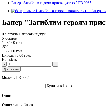
Банер "Загиблим героям присвячується" ПЗ 0065
Банер "Загиблим героям прис
0 відгуків
Написати відгук
У обране
1 435.00 грн.
-5%
1 360.00 грн.
Вигода 75.00 грн.
Кількість
-
+
До кошика
Модель:
ПЗ 0065
Купити в 1 клік
Опис
Опис:
литий банер