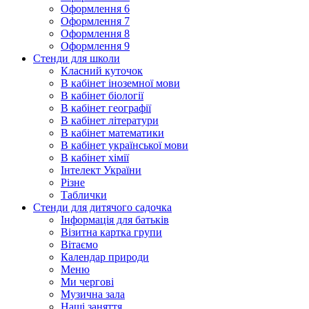
Оформлення 6
Оформлення 7
Оформлення 8
Оформлення 9
Стенди для школи
Класний куточок
В кабінет іноземної мови
В кабінет біології
В кабінет географії
В кабінет літератури
В кабінет математики
В кабінет української мови
В кабінет хімії
Інтелект України
Різне
Таблички
Стенди для дитячого садочка
Інформація для батьків
Візитна картка групи
Вітаємо
Календар природи
Меню
Ми чергові
Музична зала
Наші заняття