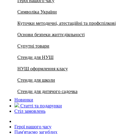
Герої нашого часу
Символіка України
Куточки методичні, атестаційні та профспілкові
Основи безпеки життєдіяльності
Супутні товари
Стенди для НУШ
НУШ оформлення класу
Стенди для школи
Стенди для дитячого садочка
Новинки
Статті та подарунки
Стіл замовлень
Герої нашого часу
Пам'ятаємо загиблих