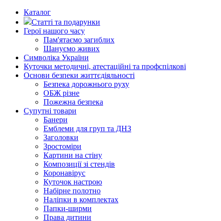
Каталог
Статті та подарунки
Герої нашого часу
Пам'ятаємо загиблих
Шануємо живих
Символіка України
Куточки методичні, атестаційні та профспілкові
Основи безпеки життєдіяльності
Безпека дорожнього руху
ОБЖ різне
Пожежна безпека
Супутні товари
Банери
Емблеми для груп та ДНЗ
Заголовки
Зростоміри
Картини на стіну
Композиції зі стендів
Коронавірус
Куточок настрою
Набірне полотно
Наліпки в комплектах
Папки-ширми
Права дитини