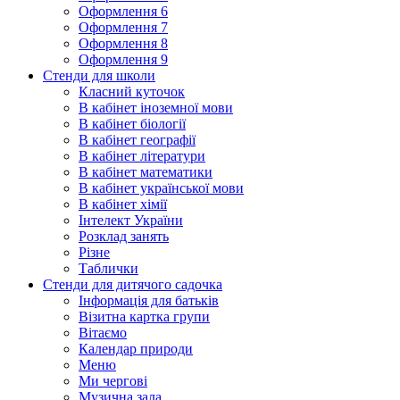
Оформлення 6
Оформлення 7
Оформлення 8
Оформлення 9
Стенди для школи
Класний куточок
В кабінет іноземної мови
В кабінет біології
В кабінет географії
В кабінет літератури
В кабінет математики
В кабінет української мови
В кабінет хімії
Інтелект України
Розклад занять
Різне
Таблички
Стенди для дитячого садочка
Інформація для батьків
Візитна картка групи
Вітаємо
Календар природи
Меню
Ми чергові
Музична зала