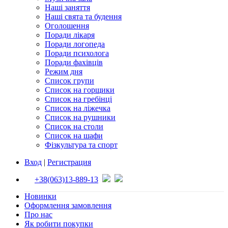
Наші заняття
Наші свята та будення
Оголошення
Поради лікаря
Поради логопеда
Поради психолога
Поради фахівців
Режим дня
Список групи
Список на горщики
Список на гребінці
Список на ліжечка
Список на рушники
Список на столи
Список на шафи
Фізкультура та спорт
Вход
|
Регистрация
+38(063)13-889-13
Новинки
Оформлення замовлення
Про нас
Як робити покупки