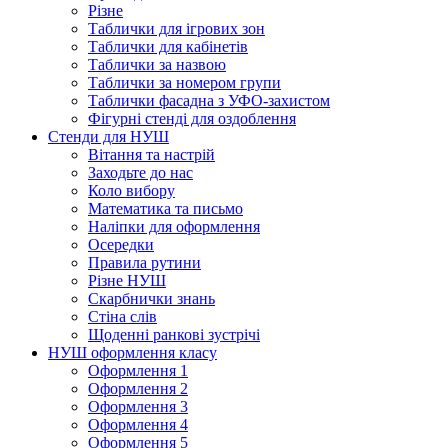
Різне
Таблички для ігрових зон
Таблички для кабінетів
Таблички за назвою
Таблички за номером групи
Таблички фасадна з УФО-захистом
Фігурні стенді для оздоблення
Стенди для НУШ
Вітання та настрій
Заходьте до нас
Коло вибору
Математика та письмо
Наліпки для оформлення
Осередки
Правила рутини
Різне НУШ
Скарбнички знань
Стіна слів
Щоденні ранкові зустрічі
НУШ оформлення класу
Оформлення 1
Оформлення 2
Оформлення 3
Оформлення 4
Оформлення 5