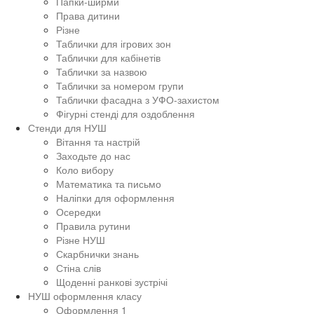
Папки-ширми
Права дитини
Різне
Таблички для ігрових зон
Таблички для кабінетів
Таблички за назвою
Таблички за номером групи
Таблички фасадна з УФО-захистом
Фігурні стенді для оздоблення
Стенди для НУШ
Вітання та настрій
Заходьте до нас
Коло вибору
Математика та письмо
Наліпки для оформлення
Осередки
Правила рутини
Різне НУШ
Скарбнички знань
Стіна слів
Щоденні ранкові зустрічі
НУШ оформлення класу
Оформлення 1