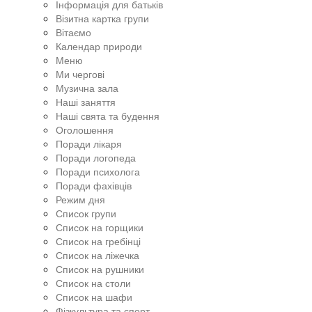
Інформація для батьків
Візитна картка групи
Вітаємо
Календар природи
Меню
Ми чергові
Музична зала
Наші заняття
Наші свята та будення
Оголошення
Поради лікаря
Поради логопеда
Поради психолога
Поради фахівців
Режим дня
Список групи
Список на горщики
Список на гребінці
Список на ліжечка
Список на рушники
Список на столи
Список на шафи
Фізкультура та спорт