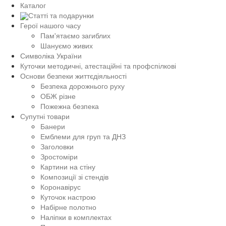
Каталог
Статті та подарунки
Герої нашого часу
Пам'ятаємо загиблих
Шануємо живих
Символіка України
Куточки методичні, атестаційні та профспілкові
Основи безпеки життєдіяльності
Безпека дорожнього руху
ОБЖ різне
Пожежна безпека
Супутні товари
Банери
Емблеми для груп та ДНЗ
Заголовки
Зростоміри
Картини на стіну
Композиції зі стендів
Коронавірус
Куточок настрою
Набірне полотно
Наліпки в комплектах