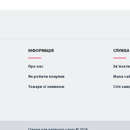
ІНФОРМАЦІЯ
СЛУЖБА
Про нас
Зв’язати
Як робити покупки
Мапа са
Товари зі знижкою
Стіл зам
Стенди для дитячого садку © 2026