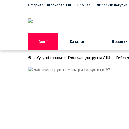
Оформлення замовлення
Про нас
Як робити покупки
Акції
Новинки
Каталог
Супутні товари
Емблеми для груп та ДНЗ
Емблем