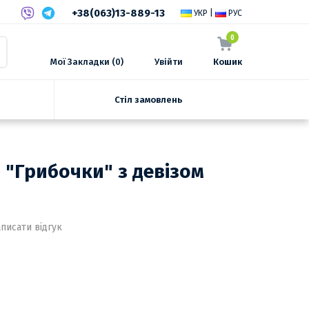
+38(063)13-889-13
УКР
|
РУС
0
Мої Закладки (0)
Увійти
Кошик
Стіл замовлень
 "Грибочки" з девізом
писати відгук