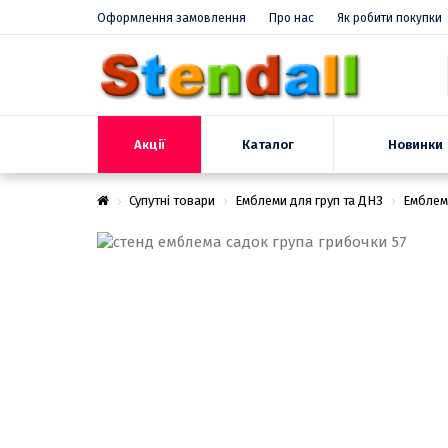
Оформлення замовлення
Про нас
Як робити покупки
Акції
Новинки
Каталог
Супутні товари
Емблеми для груп та ДНЗ
Емблем