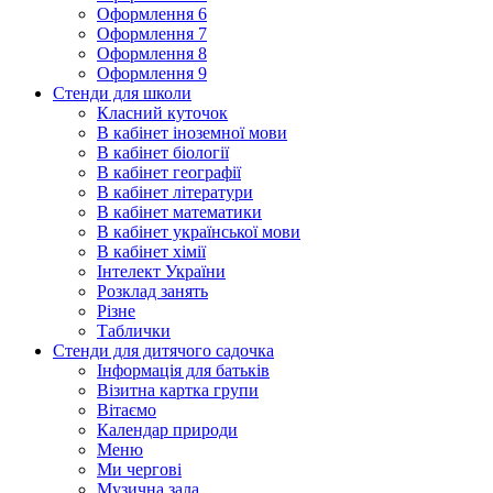
Оформлення 6
Оформлення 7
Оформлення 8
Оформлення 9
Стенди для школи
Класний куточок
В кабінет іноземної мови
В кабінет біології
В кабінет географії
В кабінет літератури
В кабінет математики
В кабінет української мови
В кабінет хімії
Інтелект України
Розклад занять
Різне
Таблички
Стенди для дитячого садочка
Інформація для батьків
Візитна картка групи
Вітаємо
Календар природи
Меню
Ми чергові
Музична зала