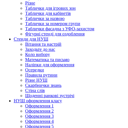
Різне
Таблички для ігрових зон
Таблички для кабінетів
Таблички за назвою
Таблички за номером групи
Таблички фасадна з УФО-захистом
Фігурні стенді для оздоблення
Стенди для НУШ
Вітання та настрій
Заходьте до нас
Коло вибору
Математика та письмо
Наліпки для оформлення
Осередки
Правила рутини
Різне НУШ
Скарбнички знань
Стіна слів
Щоденні ранкові зустрічі
НУШ оформлення класу
Оформлення 1
Оформлення 2
Оформлення 3
Оформлення 4
Оформлення 5