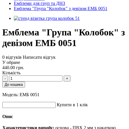
Емблеми для груп та ДНЗ
Емблема "Група "Колобок" з девізом ЕМБ 0051
Емблема "Група "Колобок" з
девізом ЕМБ 0051
0 відгуків
Написати відгук
У обране
440.00 грн.
Кількість
-
+
До кошика
Модель:
ЕМБ 0051
Купити в 1 клік
Опис
Характеристики виробу:
основа - ПВХ 2 мм з накаткою