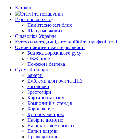
Каталог
Статті та подарунки
Герої нашого часу
Пам'ятаємо загиблих
Шануємо живих
Символіка України
Куточки методичні, атестаційні та профспілкові
Основи безпеки життєдіяльності
Безпека дорожнього руху
ОБЖ різне
Пожежна безпека
Супутні товари
Банери
Емблеми для груп та ДНЗ
Заголовки
Зростоміри
Картини на стіну
Композиції зі стендів
Коронавірус
Куточок настрою
Набірне полотно
Наліпки в комплектах
Папки-ширми
Права дитини