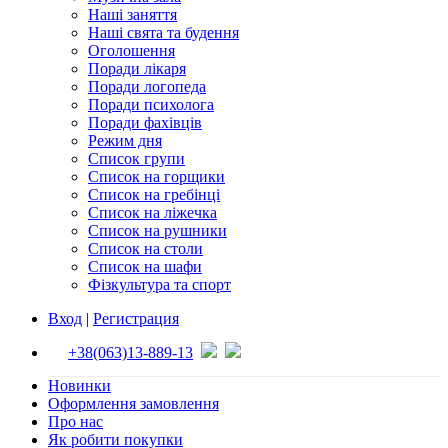
Наші заняття
Наші свята та будення
Оголошення
Поради лікаря
Поради логопеда
Поради психолога
Поради фахівців
Режим дня
Список групи
Список на горщики
Список на гребінці
Список на ліжечка
Список на рушники
Список на столи
Список на шафи
Фізкультура та спорт
Вход
|
Регистрация
+38(063)13-889-13
Новинки
Оформлення замовлення
Про нас
Як робити покупки