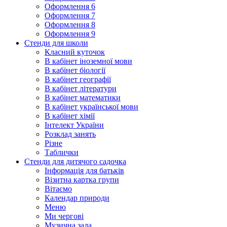
Оформлення 6
Оформлення 7
Оформлення 8
Оформлення 9
Стенди для школи
Класний куточок
В кабінет іноземної мови
В кабінет біології
В кабінет географії
В кабінет літератури
В кабінет математики
В кабінет української мови
В кабінет хімії
Інтелект України
Розклад занять
Різне
Таблички
Стенди для дитячого садочка
Інформація для батьків
Візитна картка групи
Вітаємо
Календар природи
Меню
Ми чергові
Музична зала