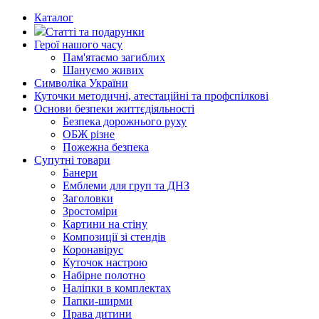
Каталог
Статті та подарунки
Герої нашого часу
Пам'ятаємо загиблих
Шануємо живих
Символіка України
Куточки методичні, атестаційні та профспілкові
Основи безпеки життєдіяльності
Безпека дорожнього руху
ОБЖ різне
Пожежна безпека
Супутні товари
Банери
Емблеми для груп та ДНЗ
Заголовки
Зростоміри
Картини на стіну
Композиції зі стендів
Коронавірус
Куточок настрою
Набірне полотно
Наліпки в комплектах
Папки-ширми
Права дитини