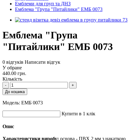
Емблеми для груп та ДНЗ
Емблема "Група "Питайлики" ЕМБ 0073
Емблема "Група
"Питайлики" ЕМБ 0073
0 відгуків
Написати відгук
У обране
440.00 грн.
Кількість
-
+
До кошика
Модель:
ЕМБ 0073
Купити в 1 клік
Опис
Характеристики виробу:
основа - ПВХ 2 мм з накаткою