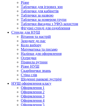
Різне
Таблички для ігрових зон
Таблички для кабінетів
Таблички за назвою
Таблички за номером групи
Таблички фасадна з УФО-захистом
Фігурні стенді для оздоблення
Стенди для НУШ
Вітання та настрій
Заходьте до нас
Коло вибору
Математика та письмо
Наліпки для оформлення
Осередки
Правила рутини
Різне НУШ
Скарбнички знань
Стіна слів
Щоденні ранкові зустрічі
НУШ оформлення класу
Оформлення 1
Оформлення 2
Оформлення 3
Оформлення 4
Оформлення 5