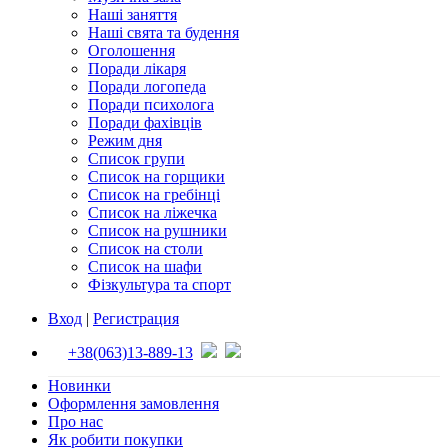
Наші заняття
Наші свята та будення
Оголошення
Поради лікаря
Поради логопеда
Поради психолога
Поради фахівців
Режим дня
Список групи
Список на горщики
Список на гребінці
Список на ліжечка
Список на рушники
Список на столи
Список на шафи
Фізкультура та спорт
Вход
|
Регистрация
+38(063)13-889-13
Новинки
Оформлення замовлення
Про нас
Як робити покупки