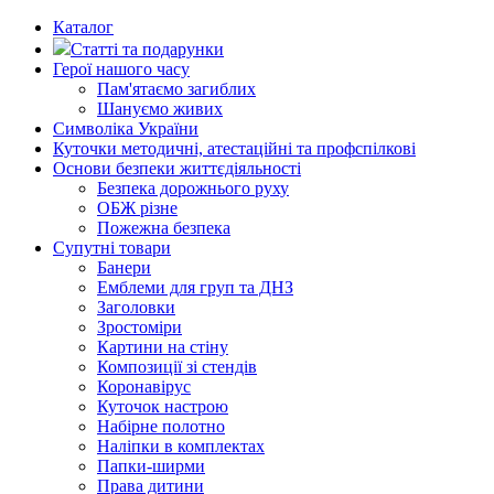
Каталог
Статті та подарунки
Герої нашого часу
Пам'ятаємо загиблих
Шануємо живих
Символіка України
Куточки методичні, атестаційні та профспілкові
Основи безпеки життєдіяльності
Безпека дорожнього руху
ОБЖ різне
Пожежна безпека
Супутні товари
Банери
Емблеми для груп та ДНЗ
Заголовки
Зростоміри
Картини на стіну
Композиції зі стендів
Коронавірус
Куточок настрою
Набірне полотно
Наліпки в комплектах
Папки-ширми
Права дитини