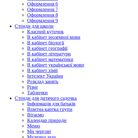
Оформлення 6
Оформлення 7
Оформлення 8
Оформлення 9
Стенди для школи
Класний куточок
В кабінет іноземної мови
В кабінет біології
В кабінет географії
В кабінет літератури
В кабінет математики
В кабінет української мови
В кабінет хімії
Інтелект України
Розклад занять
Різне
Таблички
Стенди для дитячого садочка
Інформація для батьків
Візитна картка групи
Вітаємо
Календар природи
Меню
Ми чергові
Музична зала