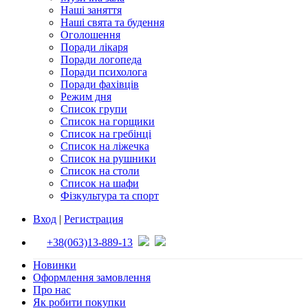
Наші заняття
Наші свята та будення
Оголошення
Поради лікаря
Поради логопеда
Поради психолога
Поради фахівців
Режим дня
Список групи
Список на горщики
Список на гребінці
Список на ліжечка
Список на рушники
Список на столи
Список на шафи
Фізкультура та спорт
Вход
|
Регистрация
+38(063)13-889-13
Новинки
Оформлення замовлення
Про нас
Як робити покупки