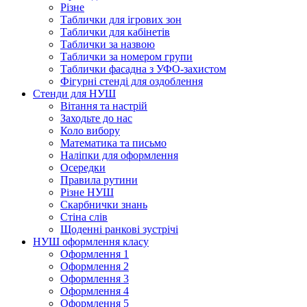
Різне
Таблички для ігрових зон
Таблички для кабінетів
Таблички за назвою
Таблички за номером групи
Таблички фасадна з УФО-захистом
Фігурні стенді для оздоблення
Стенди для НУШ
Вітання та настрій
Заходьте до нас
Коло вибору
Математика та письмо
Наліпки для оформлення
Осередки
Правила рутини
Різне НУШ
Скарбнички знань
Стіна слів
Щоденні ранкові зустрічі
НУШ оформлення класу
Оформлення 1
Оформлення 2
Оформлення 3
Оформлення 4
Оформлення 5