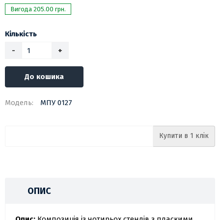
Вигода 205.00 грн.
Кількість
-
+
До кошика
Модель:
МПУ 0127
Купити в 1 клік
ОПИС
Опис:
Композиція із чотирьох стендів з пласкими