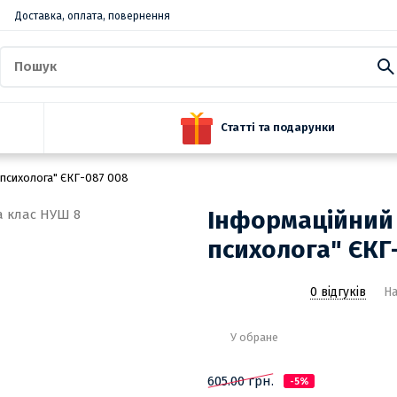
Доставка, оплата, повернення
Статті та подарунки
 психолога" ЄКГ-087 008
Інформаційний
психолога" ЄКГ
0 відгуків
На
У обране
605.00 грн.
-5%