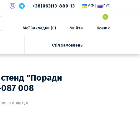
+38(063)13-889-13
УКР
|
РУС
0
Мої Закладки (0)
Увійти
Кошик
Стіл замовлень
 стенд "Поради
-087 008
писати відгук