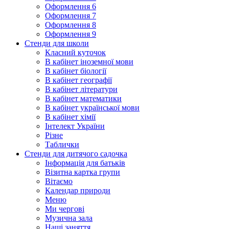
Оформлення 6
Оформлення 7
Оформлення 8
Оформлення 9
Стенди для школи
Класний куточок
В кабінет іноземної мови
В кабінет біології
В кабінет географії
В кабінет літератури
В кабінет математики
В кабінет української мови
В кабінет хімії
Інтелект України
Різне
Таблички
Стенди для дитячого садочка
Інформація для батьків
Візитна картка групи
Вітаємо
Календар природи
Меню
Ми чергові
Музична зала
Наші заняття