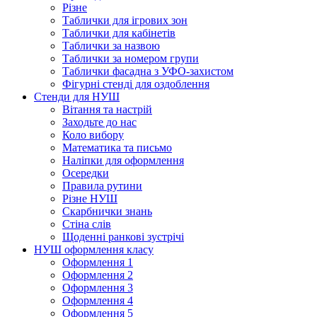
Різне
Таблички для ігрових зон
Таблички для кабінетів
Таблички за назвою
Таблички за номером групи
Таблички фасадна з УФО-захистом
Фігурні стенді для оздоблення
Стенди для НУШ
Вітання та настрій
Заходьте до нас
Коло вибору
Математика та письмо
Наліпки для оформлення
Осередки
Правила рутини
Різне НУШ
Скарбнички знань
Стіна слів
Щоденні ранкові зустрічі
НУШ оформлення класу
Оформлення 1
Оформлення 2
Оформлення 3
Оформлення 4
Оформлення 5