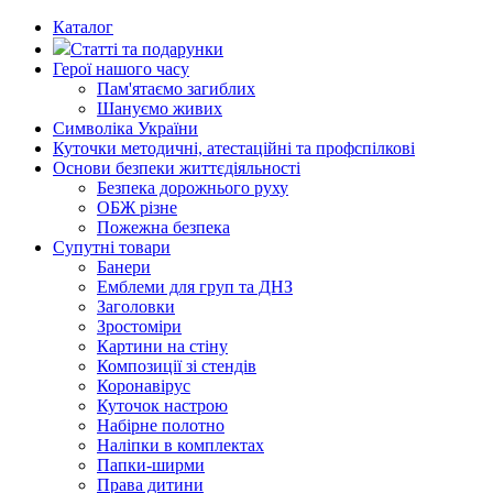
Каталог
Статті та подарунки
Герої нашого часу
Пам'ятаємо загиблих
Шануємо живих
Символіка України
Куточки методичні, атестаційні та профспілкові
Основи безпеки життєдіяльності
Безпека дорожнього руху
ОБЖ різне
Пожежна безпека
Супутні товари
Банери
Емблеми для груп та ДНЗ
Заголовки
Зростоміри
Картини на стіну
Композиції зі стендів
Коронавірус
Куточок настрою
Набірне полотно
Наліпки в комплектах
Папки-ширми
Права дитини