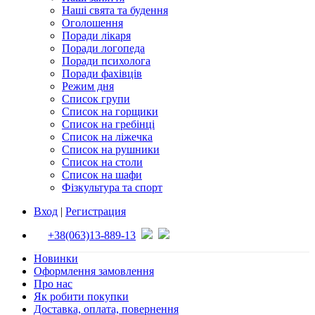
Наші свята та будення
Оголошення
Поради лікаря
Поради логопеда
Поради психолога
Поради фахівців
Режим дня
Список групи
Список на горщики
Список на гребінці
Список на ліжечка
Список на рушники
Список на столи
Список на шафи
Фізкультура та спорт
Вход
|
Регистрация
+38(063)13-889-13
Новинки
Оформлення замовлення
Про нас
Як робити покупки
Доставка, оплата, повернення