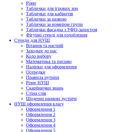
Різне
Таблички для ігрових зон
Таблички для кабінетів
Таблички за назвою
Таблички за номером групи
Таблички фасадна з УФО-захистом
Фігурні стенді для оздоблення
Стенди для НУШ
Вітання та настрій
Заходьте до нас
Коло вибору
Математика та письмо
Наліпки для оформлення
Осередки
Правила рутини
Різне НУШ
Скарбнички знань
Стіна слів
Щоденні ранкові зустрічі
НУШ оформлення класу
Оформлення 1
Оформлення 2
Оформлення 3
Оформлення 4
Оформлення 5