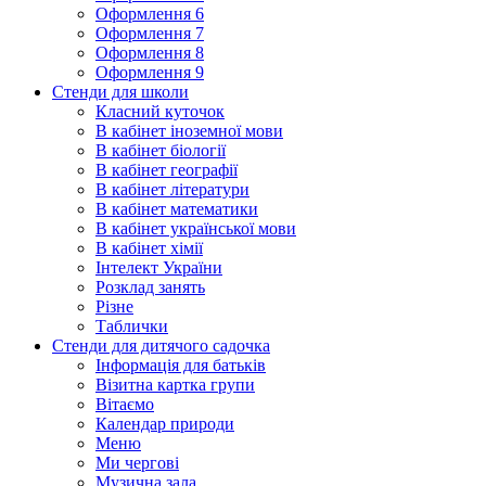
Оформлення 6
Оформлення 7
Оформлення 8
Оформлення 9
Стенди для школи
Класний куточок
В кабінет іноземної мови
В кабінет біології
В кабінет географії
В кабінет літератури
В кабінет математики
В кабінет української мови
В кабінет хімії
Інтелект України
Розклад занять
Різне
Таблички
Стенди для дитячого садочка
Інформація для батьків
Візитна картка групи
Вітаємо
Календар природи
Меню
Ми чергові
Музична зала