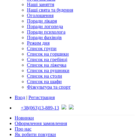
Наші заняття
Наші свята та будення
Оголошення
Поради лікаря
Поради логопеда
Поради психолога
Поради фахівців
Режим дня
Список групи
Список на горщики
Список на гребінці
Список на ліжечка
Список на рушники
Список на столи
Список на шафи
Фізкультура та спорт
Вход
|
Регистрация
+38(063)13-889-13
Новинки
Оформлення замовлення
Про нас
Як робити покупки