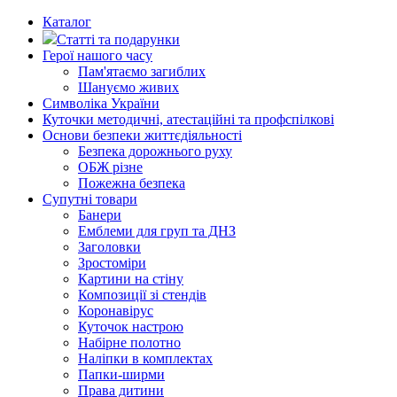
Каталог
Статті та подарунки
Герої нашого часу
Пам'ятаємо загиблих
Шануємо живих
Символіка України
Куточки методичні, атестаційні та профспілкові
Основи безпеки життєдіяльності
Безпека дорожнього руху
ОБЖ різне
Пожежна безпека
Супутні товари
Банери
Емблеми для груп та ДНЗ
Заголовки
Зростоміри
Картини на стіну
Композиції зі стендів
Коронавірус
Куточок настрою
Набірне полотно
Наліпки в комплектах
Папки-ширми
Права дитини