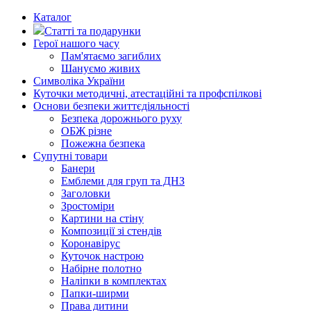
Каталог
Статті та подарунки
Герої нашого часу
Пам'ятаємо загиблих
Шануємо живих
Символіка України
Куточки методичні, атестаційні та профспілкові
Основи безпеки життєдіяльності
Безпека дорожнього руху
ОБЖ різне
Пожежна безпека
Супутні товари
Банери
Емблеми для груп та ДНЗ
Заголовки
Зростоміри
Картини на стіну
Композиції зі стендів
Коронавірус
Куточок настрою
Набірне полотно
Наліпки в комплектах
Папки-ширми
Права дитини