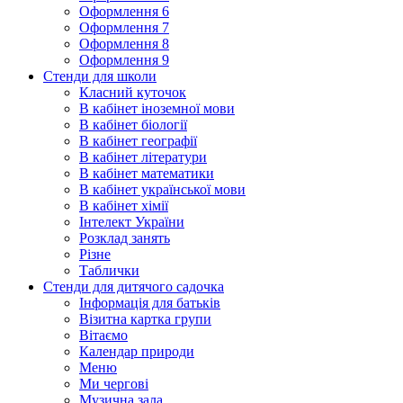
Оформлення 6
Оформлення 7
Оформлення 8
Оформлення 9
Стенди для школи
Класний куточок
В кабінет іноземної мови
В кабінет біології
В кабінет географії
В кабінет літератури
В кабінет математики
В кабінет української мови
В кабінет хімії
Інтелект України
Розклад занять
Різне
Таблички
Стенди для дитячого садочка
Інформація для батьків
Візитна картка групи
Вітаємо
Календар природи
Меню
Ми чергові
Музична зала