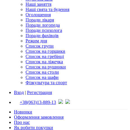
Наші заняття
Наші свята та будення
Оголошення
Поради лікаря
Поради логопеда
Поради психолога
Поради фахівців
Режим дня
Список групи
Список на горщики
Список на гребінці
Список на ліжечка
Список на рушники
Список на столи
Список на шафи
Фізкультура та спорт
Вход
|
Регистрация
+38(063)13-889-13
Новинки
Оформлення замовлення
Про нас
Як робити покупки