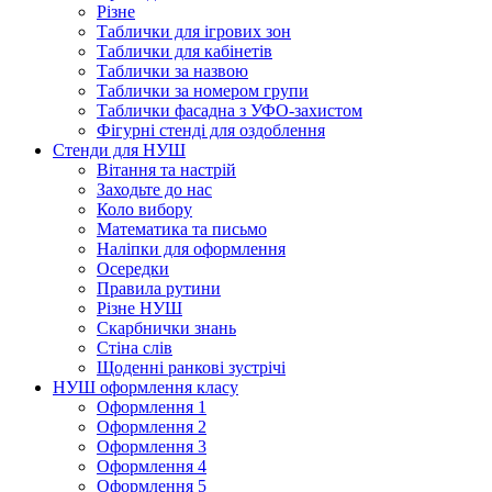
Різне
Таблички для ігрових зон
Таблички для кабінетів
Таблички за назвою
Таблички за номером групи
Таблички фасадна з УФО-захистом
Фігурні стенді для оздоблення
Стенди для НУШ
Вітання та настрій
Заходьте до нас
Коло вибору
Математика та письмо
Наліпки для оформлення
Осередки
Правила рутини
Різне НУШ
Скарбнички знань
Стіна слів
Щоденні ранкові зустрічі
НУШ оформлення класу
Оформлення 1
Оформлення 2
Оформлення 3
Оформлення 4
Оформлення 5